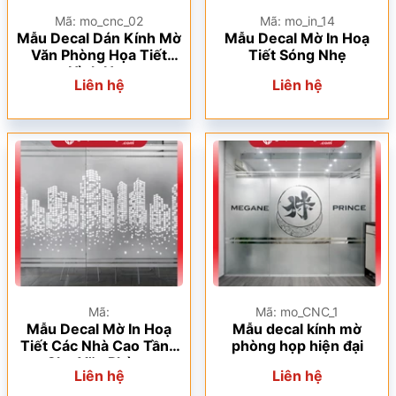
Mã: mo_cnc_02
Mã: mo_in_14
Mẫu Decal Dán Kính Mờ
Mẫu Decal Mờ In Hoạ
Văn Phòng Họa Tiết
Tiết Sóng Nhẹ
Hình Học
Liên hệ
Liên hệ
Mã:
Mã: mo_CNC_1
Mẫu Decal Mờ In Hoạ
Mẫu decal kính mờ
Tiết Các Nhà Cao Tầng
phòng họp hiện đại
Cho Văn Phòng
Liên hệ
Liên hệ