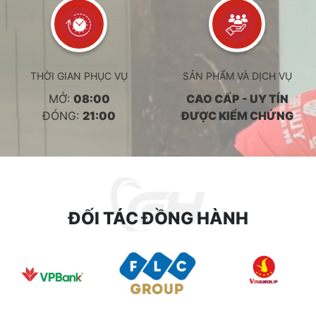
THỜI GIAN PHỤC VỤ
SẢN PHẨM VÀ DỊCH VỤ
MỞ:
08:00
CAO CẤP - UY TÍN
ĐÓNG:
21:00
ĐƯỢC KIỂM CHỨNG
ĐỐI TÁC ĐỒNG HÀNH