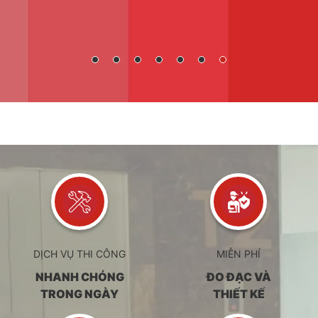
1
2
3
4
5
6
7
DỊCH VỤ THI CÔNG
MIỄN PHÍ
NHANH CHÓNG
ĐO ĐẠC VÀ
TRONG NGÀY
THIẾT KẾ