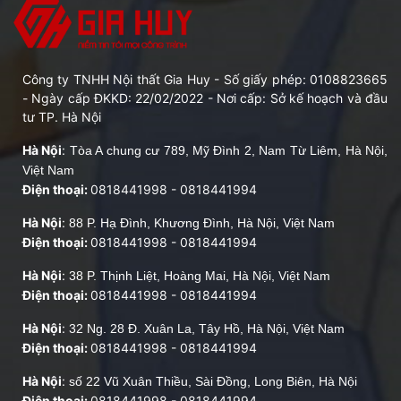
Công ty TNHH Nội thất Gia Huy - Số giấy phép: 0108823665
- Ngày cấp ĐKKD: 22/02/2022 - Nơi cấp: Sở kế hoạch và đầu
tư TP. Hà Nội
Hà Nội
:
Tòa A chung cư 789, Mỹ Đình 2, Nam Từ Liêm, Hà Nội,
Việt Nam
Điện thoại:
0818441998
-
0818441994
Hà Nội
:
88 P. Hạ Đình, Khương Đình, Hà Nội, Việt Nam
Điện thoại:
0818441998
-
0818441994
Hà Nội
:
38 P. Thịnh Liệt, Hoàng Mai, Hà Nội, Việt Nam
Điện thoại:
0818441998
-
0818441994
Hà Nội
:
32 Ng. 28 Đ. Xuân La, Tây Hồ, Hà Nội, Việt Nam
Điện thoại:
0818441998
-
0818441994
Hà Nội
:
số 22 Vũ Xuân Thiều, Sài Đồng, Long Biên, Hà Nội
Điện thoại:
0818441998
-
0818441994