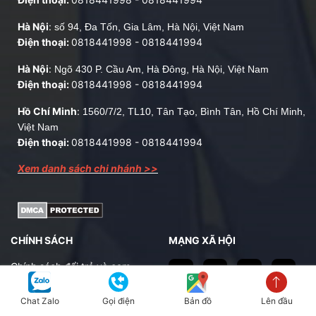
Hà Nội
:
số 94, Đa Tốn, Gia Lâm, Hà Nội, Việt Nam
Điện thoại:
0818441998
-
0818441994
Hà Nội
:
Ngõ 430 P. Cầu Am, Hà Đông, Hà Nội, Việt Nam
Điện thoại:
0818441998
-
0818441994
Hồ Chí Minh
:
1560/7/2, TL10, Tân Tạo, Bình Tân, Hồ Chí Minh,
Việt Nam
Điện thoại:
0818441998
-
0818441994
Xem danh sách chi nhánh >>
CHÍNH SÁCH
MẠNG XÃ HỘI
Chính sách đổi trả và cam
kết sản phẩm
Chính sách bán hàng
Chat Zalo
Gọi điện
Bản đồ
Lên đầu
THÔNG BÁO