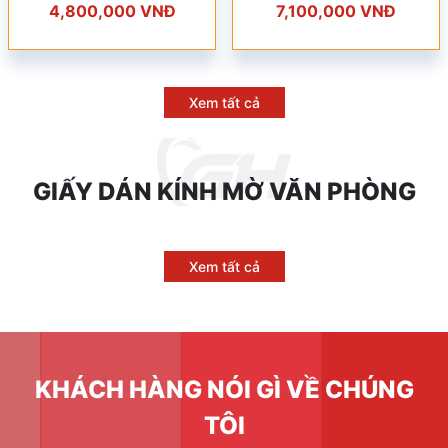
4,800,000 VNĐ
7,100,000 VNĐ
Xem tất cả
GIẤY DÁN KÍNH MỜ VĂN PHÒNG
Xem tất cả
KHÁCH HÀNG NÓI GÌ VỀ CHÚNG
TÔI