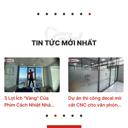
1
2
3
4
5
6
7
TIN TỨC MỚI NHẤT
5 Lợi Ích "Vàng" Của
Dự án thi công decal mờ
Phim Cách Nhiệt Nhà
cắt CNC cho văn phòng
Kính Mà Ít Ai Biết Tới
tại Hưng Yên
1
2
3
4
5