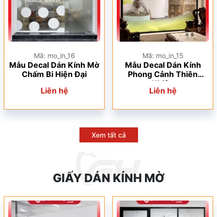
Mã: mo_in_16
Mã: mo_in_15
Mẫu Decal Dán Kính Mờ
Mẫu Decal Dán Kính
Chấm Bi Hiện Đại
Phong Cảnh Thiên
Nhiên
Liên hệ
Liên hệ
Xem tất cả
GIẤY DÁN KÍNH MỜ