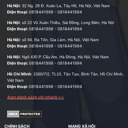
Hà Nội
:
32 Ng. 28 Đ. Xuân La, Tây Hồ, Hà Nội, Việt Nam
Điện thoại:
0818441998
-
0818441994
Hà Nội
:
số 22 Vũ Xuân Thiều, Sài Đồng, Long Biên, Hà Nội
Điện thoại:
0818441998
-
0818441994
Hà Nội
:
số 94, Đa Tốn, Gia Lâm, Hà Nội, Việt Nam
Điện thoại:
0818441998
-
0818441994
Hà Nội
:
Ngõ 430 P. Cầu Am, Hà Đông, Hà Nội, Việt Nam
Điện thoại:
0818441998
-
0818441994
Hồ Chí Minh
:
1560/7/2, TL10, Tân Tạo, Bình Tân, Hồ Chí Minh,
Việt Nam
Điện thoại:
0818441998
-
0818441994
Xem danh sách chi nhánh >>
CHÍNH SÁCH
MẠNG XÃ HỘI