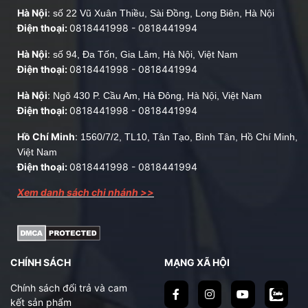
Lo sợ đồ nội thất bạc màu?
Hà Nội
:
số 22 Vũ Xuân Thiều, Sài Đồng, Long Biên, Hà Nội
Điều hoà tại văn phòng, nhà ở hay nhà máy
Điện thoại:
0818441998
-
0818441994
chạy hết công suất nhưng vẫn chưa thấy mát?
Giếng trời, mái kính bị nóng?
Hà Nội
:
số 94, Đa Tốn, Gia Lâm, Hà Nội, Việt Nam
Điện thoại:
0818441998
-
0818441994
Chói lóa làm bạn khó chịu?
Hà Nội
:
Ngõ 430 P. Cầu Am, Hà Đông, Hà Nội, Việt Nam
Đừng lo, đã có
phim cách nhiệt
- Giải pháp chống
Điện thoại:
0818441998
-
0818441994
nóng tốt nhất hiện nay cho ô tô, cửa kính, nhà kính.
Hồ Chí Minh
:
1560/7/2, TL10, Tân Tạo, Bình Tân, Hồ Chí Minh,
Phim cách nhiệt là tấm phim polyester, dày từ 1.5 -
Việt Nam
2mil, có lớp keo tự dán để dán lên mặt trong của kính.
Điện thoại:
0818441998
-
0818441994
1. Lợi ích khi dán phim cách nhiệt chính
Xem danh sách chi nhánh >>
hãng
1.1. Mát vào mùa hè – ấm vào mùa đông
Để kiếm chứng mức độ hiệu quả của
phim cách nhiệt
,
Nội thất Gia Huy đã thực hiện một thí nghiệm
CHÍNH SÁCH
MẠNG XÃ HỘI
nhỏ trong môi trường giả lập, giữa một bên có dán
Chính sách đổi trả và cam
phim cách nhiệt và một bên không dán phim cách
kết sản phẩm