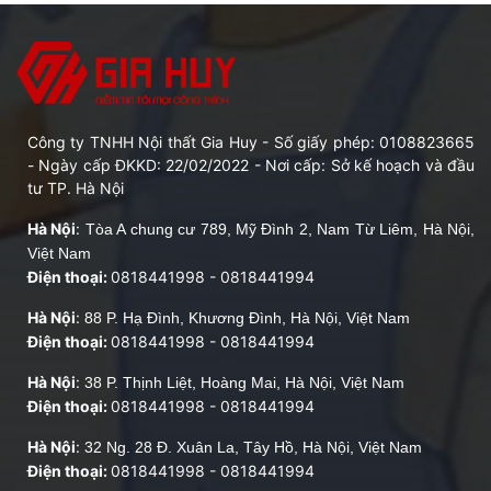
4. Tư vấn chọn mã phim cách nhiệt phù hợp theo nhu
cầu
4.1. Phim cách nhiệt không đổi màu kính (độ truyền
sáng >50%)
Công ty TNHH Nội thất Gia Huy - Số giấy phép: 0108823665
4.2. Phim cách nhiệt truyền sáng vừa phải (độ truyền
- Ngày cấp ĐKKD: 22/02/2022 - Nơi cấp: Sở kế hoạch và đầu
sáng 20 – 35%)
tư TP. Hà Nội
4.3. Phim cách nhiệt sẫm màu (độ truyền sáng 5 –
Hà Nội
:
Tòa A chung cư 789, Mỹ Đình 2, Nam Từ Liêm, Hà Nội,
10%)
Việt Nam
5. Nội thất Gia Huy - Địa chỉ dán phim cách nhiệt uy tín,
Điện thoại:
0818441998
-
0818441994
chính hãng tại Hà Nội
Hà Nội
:
88 P. Hạ Đình, Khương Đình, Hà Nội, Việt Nam
Điện thoại:
0818441998
-
0818441994
Hà Nội
:
38 P. Thịnh Liệt, Hoàng Mai, Hà Nội, Việt Nam
Bạn không muốn người bên ngoài nhìn vào trong
Điện thoại:
0818441998
-
0818441994
xe, trong nhà?
Đi ô tô nhưng vẫn phải bôi kem chống nắng hay
Hà Nội
:
32 Ng. 28 Đ. Xuân La, Tây Hồ, Hà Nội, Việt Nam
Điện thoại:
dùng rèm che nắng?
0818441998
-
0818441994