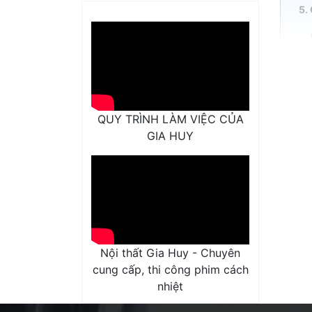
5.
QUY TRÌNH LÀM VIỆC CỦA
6.
GIA HUY
Nội thất Gia Huy - Chuyên
Phim c
cung cấp, thi công phim cách
dày 1.8
nhiệt
Theo d