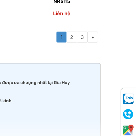
NRSI15
Liên hệ
1
2
3
»
c được ưa chuộng nhất tại Gia Huy
à kính