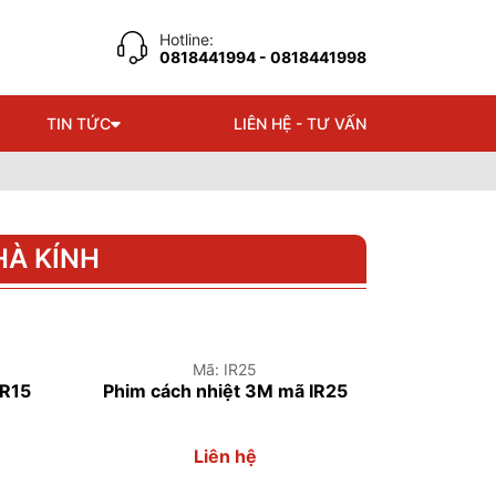
Hotline:
0818441994
- 0818441998
TIN TỨC
LIÊN HỆ - TƯ VẤN
HÀ KÍNH
Mã: IR25
IR15
Phim cách nhiệt 3M mã IR25
Liên hệ