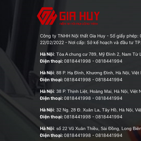
nhiệt 
của co
nay. 
Vậy nê
thất Gi
Công ty TNHH Nội thất Gia Huy - Số giấy phép
22/02/2022 - Nơi cấp: Sở kế hoạch và đầu tư TP
1. B
Hà Nội
:
Tòa A chung cư 789, Mỹ Đình 2, Nam Từ L
chuộ
Điện thoại:
0818441998
-
0818441994
Hiện n
Hà Nội
:
88 P. Hạ Đình, Khương Đình, Hà Nội, Việ
có ch
Điện thoại:
0818441998
-
0818441994
chứ k
Hà Nội
:
38 P. Thịnh Liệt, Hoàng Mai, Hà Nội, Việt
cận t
Điện thoại:
0818441998
-
0818441994
Đừng 
Hà Nội
:
32 Ng. 28 Đ. Xuân La, Tây Hồ, Hà Nội, Vi
đến t
Điện thoại:
0818441998
-
0818441994
gian 
Hà Nội
:
số 22 Vũ Xuân Thiều, Sài Đồng, Long Biên
Điện thoại:
0818441998
-
0818441994