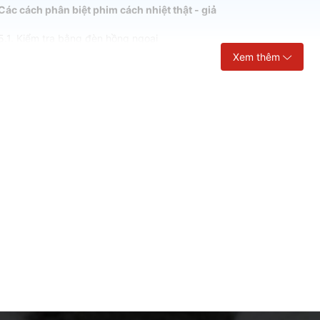
 Các cách phân biệt phim cách nhiệt thật - giả
5.1. Kiểm tra bằng đèn hồng ngoại
Xem thêm
5.2. Kiểm tra qua logo thương hiệu
5.3. Kiểm tra qua mùi của lớp keo dán
5.4. Kiểm tra sự uy tín của đại lý phân phối
 Một số câu hỏi thường gặp khi lựa chọn phim cách nhiệt nhà kính
6.1. Dán phim cách nhiệt tại Nội Thất Gia Huy thì bảo hành như thế n
6.2. Những mã phim nào mà người bên ngoài không nhìn vào bên tr
6.3. Những mã phim nào mà người bên trong vẫn nhìn ra ngoài đượ
6.4. Những mã phim nào mà người bên ngoài không nhìn vào bên t
ách nhiệt
 là một loại vật liệu làm từ polyester, có khả năng phản x
 - 3mil, được dán trực tiếp lên mặt trong của vách kính.
õi video thi công dưới đây của Nội thất Gia Huy, anh chị có thể thấy