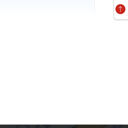
ào?
ong được vào ban ngày?
c vào ban ngày?
rong được vào ban đêm?
ạ và hấp thụ nhiệt từ ánh sáng mặt trời. Phim có độ 
 công dụng chính của phim cách nhiệt là giảm lượng 