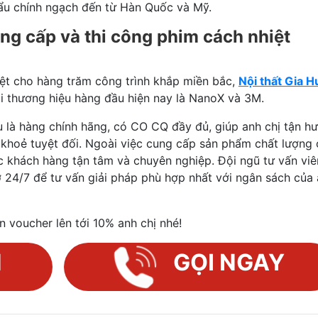
u chính ngạch đến từ Hàn Quốc và Mỹ.
ung cấp và thi công phim cách nhiệt
iệt cho hàng trăm công trình khắp miền bắc,
Nội thất Gia H
ai thương hiệu hàng đầu hiện nay là NanoX và 3M.
u là hàng chính hãng, có CO CQ đầy đủ, giúp anh chị tận h
 khoẻ tuyệt đối. Ngoài việc cung cấp sản phẩm chất lượng 
 khách hàng tận tâm và chuyên nghiệp. Đội ngũ tư vấn viê
ợ 24/7 để tư vấn giải pháp phù hợp nhất với ngân sách của
 voucher lên tới 10% anh chị nhé!
N
GỌI NGAY