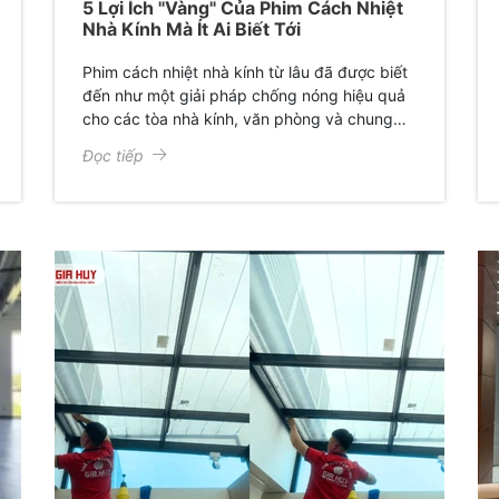
5 Lợi Ích "Vàng" Của Phim Cách Nhiệt
Nhà Kính Mà Ít Ai Biết Tới
Phim cách nhiệt nhà kính từ lâu đã được biết
đến như một giải pháp chống nóng hiệu quả
cho các tòa nhà kính, văn phòng và chung
cư. Tuy nhiên, nếu Anh chị nghĩ rằng sản
Đọc tiếp
phẩm này chỉ có tác dụng "giảm nhiệt độ" thì
bạn đã bỏ qua hơn 70% giá trị thực sự của
nó. Bài viết này sẽ bật mí 5 lợi ích "vàng" của
phim cách nhiệt nhà kính mà rất ít người chú
ý tới, giúp anh chị tối ưu hóa không gian sống
và tiết kiệm ngân sách một cách thông minh.