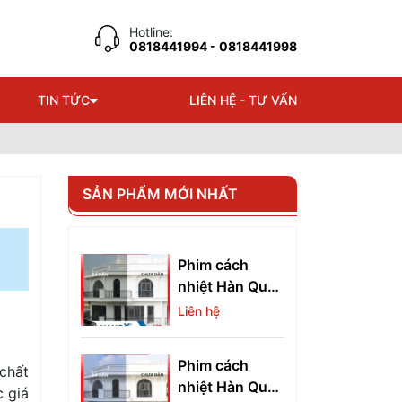
Hotline:
0818441994
- 0818441998
TIN TỨC
LIÊN HỆ - TƯ VẤN
SẢN PHẨM MỚI NHẤT
Phim cách
nhiệt Hàn Quốc
A20
Liên hệ
Phim cách
chất
nhiệt Hàn Quốc
 giá