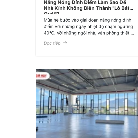
Nắng Nóng Đỉnh Điểm Làm Sao Để
Nhà Kính Không Biến Thành "Lò Bát
Quái"?
Mùa hè bước vào giai đoạn nắng nóng đỉnh
điểm với những ngày nhiệt độ chạm ngưỡng
40°C. Với những ngôi nhà, văn phòng thiết kế
nhiều kính hoặc sử dụng hệ thống cửa kính
Đọc tiếp
lớn, không gian sống rất dễ biến thành một
"lò bát quái". Ánh nắng chói chang, cái nóng
hầm hập không chỉ gây bức bối, mệt mỏi mà
còn làm "ngốn" hàng triệu tiền điện điều hòa
mỗi tháng.