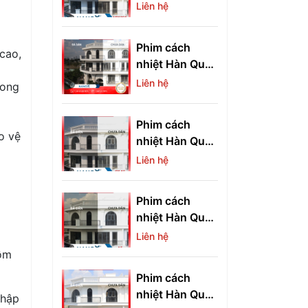
quang Hàn
Liên hệ
Quốc NR10SG
Phim cách
cao,
nhiệt Hàn Quốc
S20
Liên hệ
rong
Phim cách
o vệ
nhiệt Hàn Quốc
CX15
Liên hệ
Phim cách
nhiệt Hàn Quốc
A5
Liên hệ
gồm
Phim cách
nhiệt Hàn Quốc
nhập