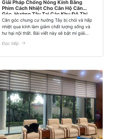
Giải Pháp Chống Nóng Kính Bằng
Phim Cách Nhiệt Cho Căn Hộ Căn
Góc, Hướng Tây Tại Các Khu Đô Thị
Lớn
Căn góc chung cư hướng Tây bị chói và hấp
nhiệt qua kính làm giảm chất lượng sống và
hư hại nội thất. Bài viết này sẽ bật mí giải
pháp chống nóng tối ưu bằng phim cách
Đọc tiếp
nhiệt nhà kính chính hãng từ Gia Huy, giúp
cắt 99% tia UV, hạ nhiệt sâu từ 3-7 độ C mà
không lo bị hiệu ứng gương ban đêm.