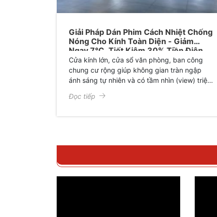
Giải Pháp Dán Phim Cách Nhiệt Chống
Nóng Cho Kính Toàn Diện - Giảm
Ngay 7°C, Tiết Kiệm 30% Tiền Điện
Mỗi Tháng
Cửa kính lớn, cửa sổ văn phòng, ban công
chung cư rộng giúp không gian tràn ngập
ánh sáng tự nhiên và có tầm nhìn (view) triệu
đô. Thế nhưng, cái nắng gay gắt của mùa hè
Đọc tiếp
lại biến không gia ngột ngạt và bí bách. Bật
điều hòa hết công suất nhưng nhà vẫn nóng,
hóa đơn tiền điện tăng, nội thất đắt tiền thì
bạc màu, xuống cấp. Đâu là giải pháp cứu
cánh? Dịch vụ dán phim cách nhiệt nhà kính
chuyên nghiệp tại Gia Huy chính là câu trả lời
hoàn hảo nhất.