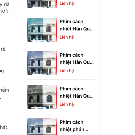
NRSI15
Liên hệ
uy đã
. Mời
Phim cách
nhiệt Hàn Quốc
VG 15
Liên hệ
 rẻ
Phim cách
nhiệt Hàn Quốc
ó
VB 15
ng
Liên hệ
Phim cách
phẩm
nhiệt Hàn Quốc
.
Black 10
Liên hệ
Phim cách
hất.
nhiệt phản