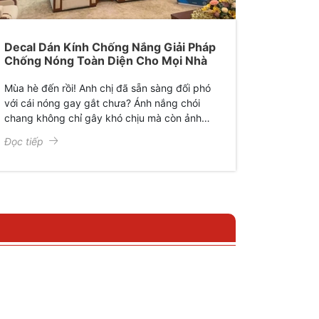
Decal Dán Kính Chống Nắng Giải Pháp
Chống Nóng Toàn Diện Cho Mọi Nhà
Mùa hè đến rồi! Anh chị đã sẵn sàng đối phó
với cái nóng gay gắt chưa? Ánh nắng chói
chang không chỉ gây khó chịu mà còn ảnh
hưởng trực tiếp đến sức khỏe, làm hư hại đồ
Đọc tiếp
đạc trong nhà và tăng chi phí điện năng.
Đừng lo lắng, decal dán kính chống nắng
chính là giải pháp hoàn hảo, vừa tiết kiệm lại
vừa hiệu quả, phù hợp với mọi trong gia đình,
văn phòng.