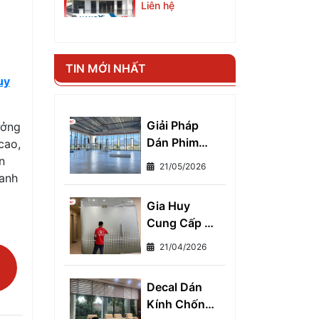
A75
Liên hệ
TIN MỚI NHẤT
uy
Giải Pháp
ưởng
Dán Phim
cao,
Cách Nhiệt
n
21/05/2026
Chống Nóng
 anh
Cho Kính
Gia Huy
Toàn Diện -
Cung Cấp Và
Giảm Ngay
Thi Công
7°C, Tiết
21/04/2026
Decal Mờ
Kiệm 30%
Dán Kính
Tiền Điện
Decal Dán
Cho Nhà Ở
Mỗi Tháng
Kính Chống
Và Văn