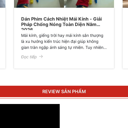
Dán Phim Cách Nhiệt Mái Kính - Giải
Pháp Chống Nóng Toàn Diện Năm
2026
Mái kính, giếng trời hay mái kính sân thượng
là xu hướng kiến trúc hiện đại giúp không
gian tràn ngập ánh sáng tự nhiên. Tuy nhiên,
đi kèm với sự sang trọng đó là tình trạng
Đọc tiếp
"hiệu ứng nhà kính" – khiến không gian bên
dưới trở nên nóng bức, ngột ngạt và làm hư
hại đồ nội thất. Để giải quyết triệt để vấn đề
này, dán phim cách nhiệt mái kính chính là
giải pháp tối ưu, tiết kiệm và bền vững nhất
hiện nay.
REVIEW SẢN PHẨM