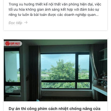
Trong xu hướng thiết kế nội thất văn phòng hiện đại, việc
tối ưu hóa không gian ánh sáng kết hợp với đảm bảo sự
riêng tư luôn là bài toán được các doanh nghiệp quan
tâm. Mới đây, Giấy Dán Kính Gia Huy đã hoàn thành xuất
Đọc tiếp
sắc dự án thi công decal mờ cắt CNC cho văn phòng chị
Hoàng Linh tại Hưng Yên, mang lại một diện mạo hoàn
toàn mới: Sang trọng, chuyên nghiệp và đầy cảm hứng.
Dự án thi công phim cách nhiệt chống nắng cửa