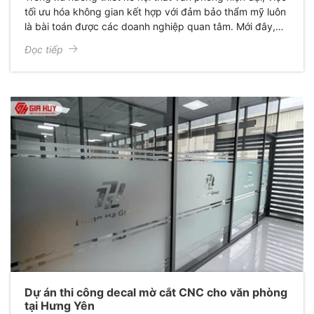
tối ưu hóa không gian kết hợp với đảm bảo thẩm mỹ luôn
là bài toán được các doanh nghiệp quan tâm. Mới đây,
Giấy Dán Kính Gia Huy đã hoàn thành xuất sắc dự án thi
Đọc tiếp
công decal siêu trong in họa tiết cho văn phòng chị Ngọc
Phương, mang lại một diện mạo hoàn toàn mới: Sang
trọng, chuyên nghiệp và đầy cảm hứng.
Dự án thi công decal mờ cắt CNC cho văn phòng
tại Hưng Yên