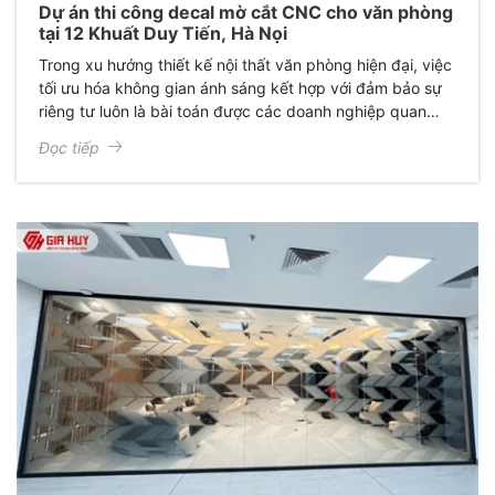
Dự án thi công decal mờ cắt CNC cho văn phòng
tại 12 Khuất Duy Tiến, Hà Nọi
Trong xu hướng thiết kế nội thất văn phòng hiện đại, việc
tối ưu hóa không gian ánh sáng kết hợp với đảm bảo sự
riêng tư luôn là bài toán được các doanh nghiệp quan
tâm. Mới đây, Giấy Dán Kính Gia Huy đã hoàn thành xuất
Đọc tiếp
sắc dự án thi công decal mờ cắt CNC cho văn phòng anh
Tuấn Anh tại Hà Nội, mang lại một diện mạo hoàn toàn
mới: Sang trọng, chuyên nghiệp và đầy cảm hứng.