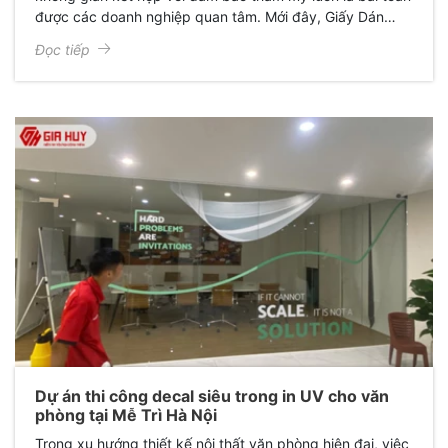
được các doanh nghiệp quan tâm. Mới đây, Giấy Dán
Kính Gia Huy đã hoàn thành xuất sắc dự án thi công
Đọc tiếp
decal mờ in họa tiết cho quán anh Cường, mang lại một
diện mạo hoàn toàn mới: Sang trọng, chuyên nghiệp và
đầy cảm hứng.
Dự án thi công decal siêu trong in UV cho văn
phòng tại Mễ Trì Hà Nội
Trong xu hướng thiết kế nội thất văn phòng hiện đại, việc