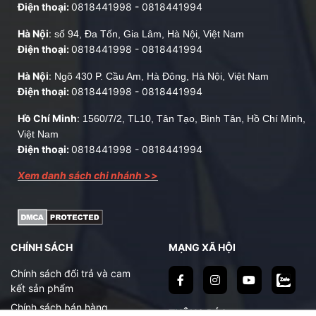
Điện thoại:
0818441998
-
0818441994
Hà Nội
:
số 94, Đa Tốn, Gia Lâm, Hà Nội, Việt Nam
Điện thoại:
0818441998
-
0818441994
Hà Nội
:
Ngõ 430 P. Cầu Am, Hà Đông, Hà Nội, Việt Nam
Điện thoại:
0818441998
-
0818441994
Hồ Chí Minh
:
1560/7/2, TL10, Tân Tạo, Bình Tân, Hồ Chí Minh,
Việt Nam
Điện thoại:
0818441998
-
0818441994
Xem danh sách chi nhánh >>
CHÍNH SÁCH
MẠNG XÃ HỘI
Chính sách đổi trả và cam
kết sản phẩm
Chính sách bán hàng
THÔNG BÁO