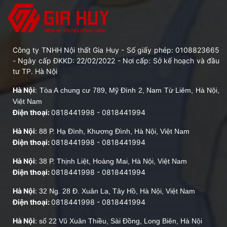
Công ty TNHH Nội thất Gia Huy - Số giấy phép: 0108823665
- Ngày cấp ĐKKD: 22/02/2022 - Nơi cấp: Sở kế hoạch và đầu
tư TP. Hà Nội
Hà Nội
:
Tòa A chung cư 789, Mỹ Đình 2, Nam Từ Liêm, Hà Nội,
Việt Nam
Điện thoại:
0818441998
-
0818441994
Hà Nội
:
88 P. Hạ Đình, Khương Đình, Hà Nội, Việt Nam
Điện thoại:
0818441998
-
0818441994
Hà Nội
:
38 P. Thịnh Liệt, Hoàng Mai, Hà Nội, Việt Nam
Điện thoại:
0818441998
-
0818441994
Hà Nội
:
32 Ng. 28 Đ. Xuân La, Tây Hồ, Hà Nội, Việt Nam
Điện thoại:
0818441998
-
0818441994
Hà Nội
:
số 22 Vũ Xuân Thiều, Sài Đồng, Long Biên, Hà Nội