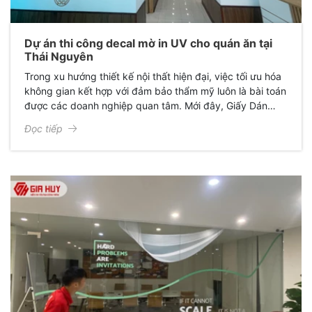
Dự án thi công decal mờ in UV cho quán ăn tại
Thái Nguyên
Trong xu hướng thiết kế nội thất hiện đại, việc tối ưu hóa
không gian kết hợp với đảm bảo thẩm mỹ luôn là bài toán
được các doanh nghiệp quan tâm. Mới đây, Giấy Dán
Kính Gia Huy đã hoàn thành xuất sắc dự án thi công
Đọc tiếp
decal mờ in họa tiết cho quán anh Cường, mang lại một
diện mạo hoàn toàn mới: Sang trọng, chuyên nghiệp và
đầy cảm hứng.