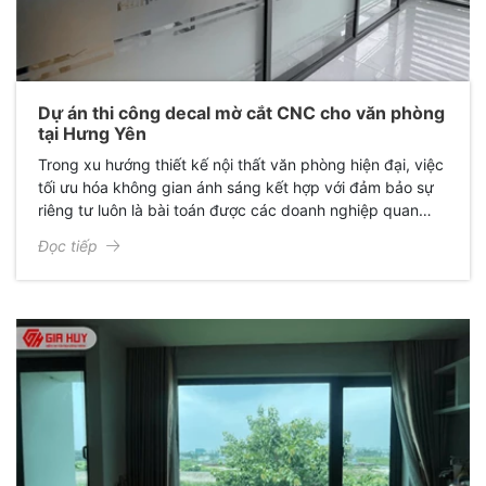
Dự án thi công decal mờ cắt CNC cho văn phòng
tại Hưng Yên
Trong xu hướng thiết kế nội thất văn phòng hiện đại, việc
tối ưu hóa không gian ánh sáng kết hợp với đảm bảo sự
riêng tư luôn là bài toán được các doanh nghiệp quan
tâm. Mới đây, Giấy Dán Kính Gia Huy đã hoàn thành xuất
Đọc tiếp
sắc dự án thi công decal mờ cắt CNC cho văn phòng chị
Hoàng Linh tại Hưng Yên, mang lại một diện mạo hoàn
toàn mới: Sang trọng, chuyên nghiệp và đầy cảm hứng.