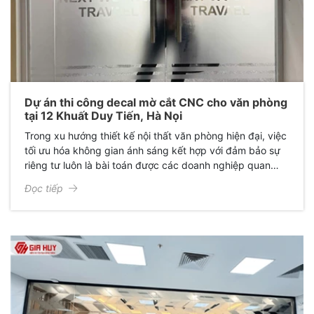
Dự án thi công decal mờ cắt CNC cho văn phòng
tại 12 Khuất Duy Tiến, Hà Nọi
Trong xu hướng thiết kế nội thất văn phòng hiện đại, việc
tối ưu hóa không gian ánh sáng kết hợp với đảm bảo sự
riêng tư luôn là bài toán được các doanh nghiệp quan
tâm. Mới đây, Giấy Dán Kính Gia Huy đã hoàn thành xuất
Đọc tiếp
sắc dự án thi công decal mờ cắt CNC cho văn phòng anh
Tuấn Anh tại Hà Nội, mang lại một diện mạo hoàn toàn
mới: Sang trọng, chuyên nghiệp và đầy cảm hứng.