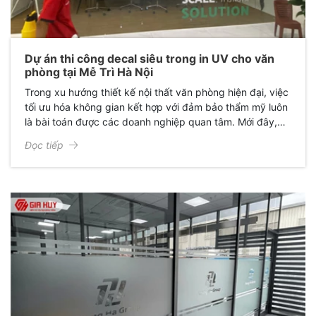
Dự án thi công decal siêu trong in UV cho văn
phòng tại Mễ Trì Hà Nội
Trong xu hướng thiết kế nội thất văn phòng hiện đại, việc
tối ưu hóa không gian kết hợp với đảm bảo thẩm mỹ luôn
là bài toán được các doanh nghiệp quan tâm. Mới đây,
Giấy Dán Kính Gia Huy đã hoàn thành xuất sắc dự án thi
Đọc tiếp
công decal siêu trong in họa tiết cho văn phòng chị Ngọc
Phương, mang lại một diện mạo hoàn toàn mới: Sang
trọng, chuyên nghiệp và đầy cảm hứng.