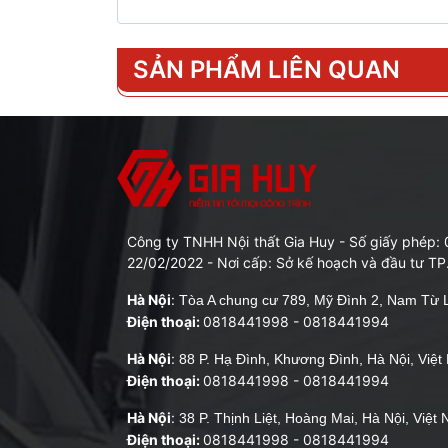
SẢN PHẨM LIÊN QUAN
Công ty TNHH Nội thất Gia Huy - Số giấy phép
22/02/2022 - Nơi cấp: Sở kế hoạch và đầu tư TP
Hà Nội
:
Tòa A chung cư 789, Mỹ Đình 2, Nam Từ L
Điện thoại:
0818441998
-
0818441994
Hà Nội
:
88 P. Hạ Đình, Khương Đình, Hà Nội, Việ
Điện thoại:
0818441998
-
0818441994
Hà Nội
:
38 P. Thịnh Liệt, Hoàng Mai, Hà Nội, Việt
Điện thoại:
0818441998
-
0818441994