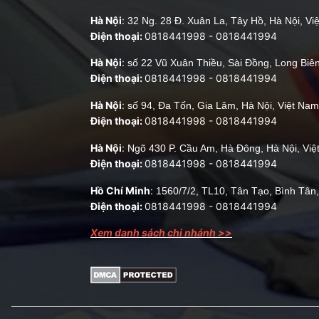
Hà Nội
:
32 Ng. 28 Đ. Xuân La, Tây Hồ, Hà Nội, Vi
Điện thoại:
0818441998
-
0818441994
Hà Nội
:
số 22 Vũ Xuân Thiều, Sài Đồng, Long Biên
Điện thoại:
0818441998
-
0818441994
Hà Nội
:
số 94, Đa Tốn, Gia Lâm, Hà Nội, Việt Nam
Điện thoại:
0818441998
-
0818441994
Hà Nội
:
Ngõ 430 P. Cầu Am, Hà Đông, Hà Nội, Vi
Điện thoại:
0818441998
-
0818441994
Hồ Chí Minh
:
1560/7/2, TL10, Tân Tạo, Bình Tân
Điện thoại:
0818441998
-
0818441994
Xem danh sách chi nhánh >>