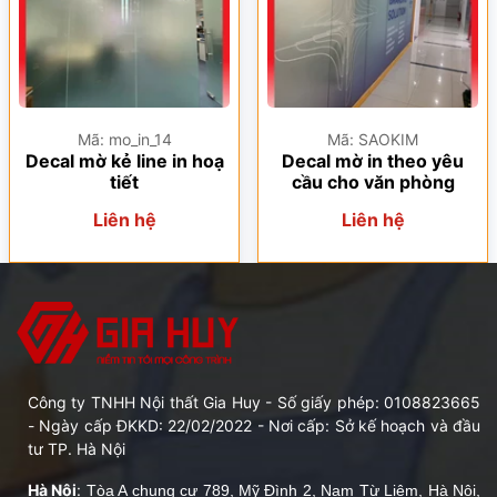
Mã: mo_in_14
Mã: SAOKIM
Decal mờ kẻ line in hoạ
Decal mờ in theo yêu
tiết
cầu cho văn phòng
Liên hệ
Liên hệ
Công ty TNHH Nội thất Gia Huy - Số giấy phép: 0108823665
- Ngày cấp ĐKKD: 22/02/2022 - Nơi cấp: Sở kế hoạch và đầu
tư TP. Hà Nội
Hà Nội
:
Tòa A chung cư 789, Mỹ Đình 2, Nam Từ Liêm, Hà Nội,