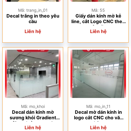
Mã: trang_in_01
Mã: 55
Decal trắng in theo yêu
Giấy dán kính mờ kẻ
cầu
line, cắt Logo CNC theo
yêu cầu
Liên hệ
Liên hệ
Mã: mo_khoi
Mã: mo_in_11
Decal dán kính mờ
Decal mờ dán kính in
sương khói Gradient
logo cắt CNC cho văn
(Decal tản sương)
phòng
Liên hệ
Liên hệ