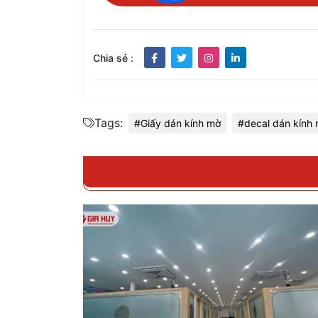
Chia sẻ :
Tags:
#Giấy dán kính mờ
#decal dán kính