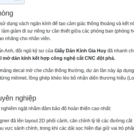
hòng
sử dụng vách ngăn kính để tạo cảm giác thông thoáng và kết nố
ình làm giảm đi sự riêng tư cần thiết giữa các phòng ban (phòng h
ao nhãng cho nhân viên.
n Anh, đội ngũ kỹ sư của
Giấy Dán Kính Gia Huy
đã nhanh c
l mờ dán kính kết hợp công nghệ cắt CNC đột phá.
mảng decal mờ che chắn thông thường, dự án lần này áp dụng
từng milimet, lồng ghép khéo léo bộ nhận diện thương hiệu (Lo
huyên nghiệp
nh nghiêm ngặt nhằm đảm bảo độ hoàn thiện cao nhất:
ner đã lên layout 2D phối cảnh, căn chỉnh tỷ lệ các đường cắt
u vực sảnh chính, trong khi các dải sọc hiện đại giữ vai trò phâ