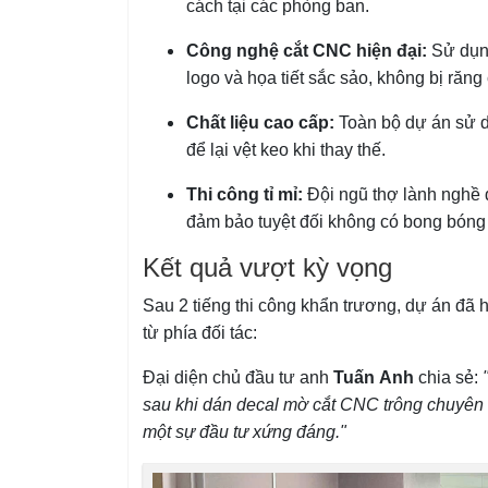
cách tại các phòng ban.
Công nghệ cắt CNC hiện đại:
Sử dụng
logo và họa tiết sắc sảo, không bị răng
Chất liệu cao cấp:
Toàn bộ dự án sử d
để lại vệt keo khi thay thế.
Thi công tỉ mỉ:
Đội ngũ thợ lành nghề đ
đảm bảo tuyệt đối không có bong bóng
Kết quả vượt kỳ vọng
Sau 2 tiếng thi công khẩn trương, dự án đã 
từ phía đối tác:
Đại diện chủ đầu tư anh
Tuấn Anh
chia sẻ:
sau khi dán decal mờ cắt CNC trông chuyên n
một sự đầu tư xứng đáng."