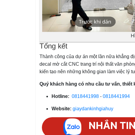
H
Tổng kết
Thành công của dự án một lần nữa khẳng định
decal mờ cắt CNC trang trí nội thất văn ph
kiến tạo nên những không gian làm việc lý t
Quý khách hàng có nhu cầu tư vấn, thiết k
Hotline:
0818441998
-
0818441994
Website:
giaydankinhgiahuy
NHẮN TI