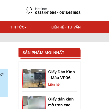
Hotline:
0818441994
- 0818441998
TIN TỨC
LIÊN HỆ - TƯ VẤN
SẢN PHẨM MỚI NHẤT
Giấy Dán Kính
ới
- Mẫu VP06
Liên hệ
Giấy dán kính
mờ trơn cao