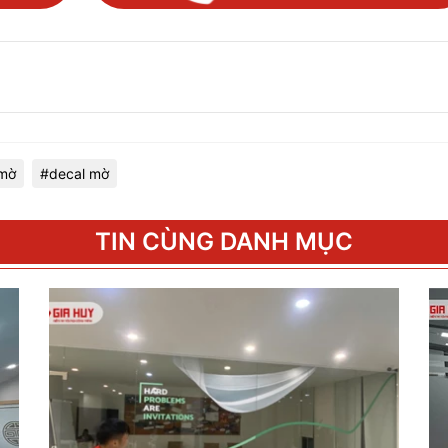
 mờ
#decal mờ
TIN CÙNG DANH MỤC