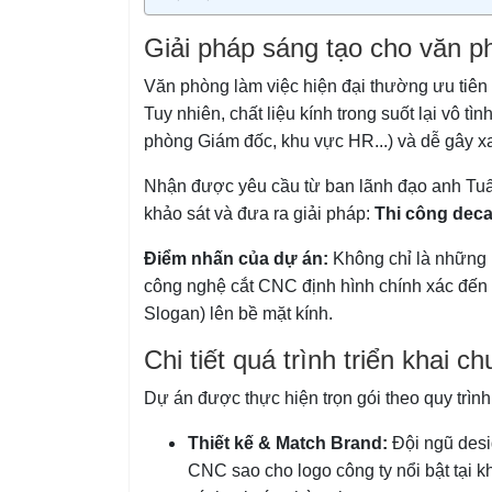
Giải pháp sáng tạo cho văn p
Văn phòng làm việc hiện đại thường ưu tiên 
Tuy nhiên, chất liệu kính trong suốt lại vô t
phòng Giám đốc, khu vực HR...) và dễ gây x
Nhận được yêu cầu từ ban lãnh đạo anh Tuấ
khảo sát và đưa ra giải pháp:
Thi công deca
Điểm nhấn của dự án:
Không chỉ là những 
công nghệ cắt CNC định hình chính xác đến 
Slogan) lên bề mặt kính.
Chi tiết quá trình triển khai c
Dự án được thực hiện trọn gói theo quy trì
Thiết kế & Match Brand:
Đội ngũ desig
CNC sao cho logo công ty nổi bật tại kh