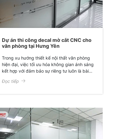
Dự án thi công decal mờ cắt CNC cho
văn phòng tại Hưng Yên
Trong xu hướng thiết kế nội thất văn phòng
hiện đại, việc tối ưu hóa không gian ánh sáng
kết hợp với đảm bảo sự riêng tư luôn là bài
toán được các doanh nghiệp quan tâm. Mới
Đọc tiếp
đây, Giấy Dán Kính Gia Huy đã hoàn thành
xuất sắc dự án thi công decal mờ cắt CNC
cho văn phòng chị Hoàng Linh tại Hưng Yên,
mang lại một diện mạo hoàn toàn mới: Sang
trọng, chuyên nghiệp và đầy cảm hứng.