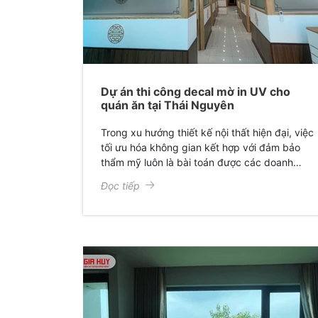
Dự án thi công decal mờ in UV cho
quán ăn tại Thái Nguyên
Trong xu hướng thiết kế nội thất hiện đại, việc
tối ưu hóa không gian kết hợp với đảm bảo
thẩm mỹ luôn là bài toán được các doanh
nghiệp quan tâm. Mới đây, Giấy Dán Kính Gia
Đọc tiếp
Huy đã hoàn thành xuất sắc dự án thi công
decal mờ in họa tiết cho quán anh Cường,
mang lại một diện mạo hoàn toàn mới: Sang
trọng, chuyên nghiệp và đầy cảm hứng.