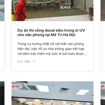
Dự án thi công decal siêu trong in UV
cho văn phòng tại Mễ Trì Hà Nội
Trong xu hướng thiết kế nội thất văn phòng
hiện đại, việc tối ưu hóa không gian kết hợp
với đảm bảo thẩm mỹ luôn là bài toán được
các doanh nghiệp quan tâm. Mới đây, Giấy
Đọc tiếp
Dán Kính Gia Huy đã hoàn thành xuất sắc dự
án thi công decal siêu trong in họa tiết cho
văn phòng chị Ngọc Phương, mang lại một
diện mạo hoàn toàn mới: Sang trọng, chuyên
nghiệp và đầy cảm hứng.