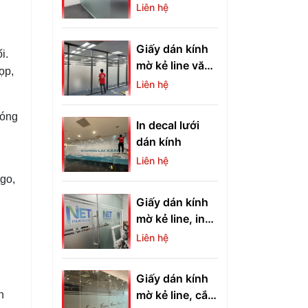
cấp
Liên hệ
Giấy dán kính
i.
mờ kẻ line văn
ọp,
phòng
Liên hệ
hóng
In decal lưới
dán kính
Liên hệ
go,
Giấy dán kính
mờ kẻ line, in
logo màu theo
Liên hệ
yêu cầu
Giấy dán kính
mờ kẻ line, cắt
n