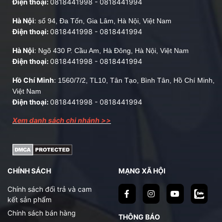
Điện thoại:
0818441998
-
0818441994
Hà Nội
:
số 94, Đa Tốn, Gia Lâm, Hà Nội, Việt Nam
Điện thoại:
0818441998
-
0818441994
Hà Nội
:
Ngõ 430 P. Cầu Am, Hà Đông, Hà Nội, Việt Nam
Điện thoại:
0818441998
-
0818441994
Hồ Chí Minh
:
1560/7/2, TL10, Tân Tạo, Bình Tân, Hồ Chí Minh,
Việt Nam
Điện thoại:
0818441998
-
0818441994
Xem danh sách chi nhánh >>
CHÍNH SÁCH
MẠNG XÃ HỘI
Chính sách đổi trả và cam
kết sản phẩm
Chính sách bán hàng
THÔNG BÁO