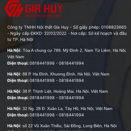
Công ty TNHH Nội thất Gia Huy - Số giấy phép: 0108823665
- Ngày cấp ĐKKD: 22/02/2022 - Nơi cấp: Sở kế hoạch và đầu
tư TP. Hà Nội
Hà Nội
:
Tòa A chung cư 789, Mỹ Đình 2, Nam Từ Liêm, Hà Nội,
Việt Nam
Điện thoại:
0818441998
-
0818441994
Hà Nội
:
88 P. Hạ Đình, Khương Đình, Hà Nội, Việt Nam
Điện thoại:
0818441998
-
0818441994
Hà Nội
:
38 P. Thịnh Liệt, Hoàng Mai, Hà Nội, Việt Nam
Điện thoại:
0818441998
-
0818441994
Hà Nội
:
32 Ng. 28 Đ. Xuân La, Tây Hồ, Hà Nội, Việt Nam
Điện thoại:
0818441998
-
0818441994
Hà Nội
:
số 22 Vũ Xuân Thiều, Sài Đồng, Long Biên, Hà Nội