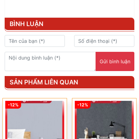
BÌNH LUẬN
Gửi bình luận
SẢN PHẨM LIÊN QUAN
-12%
-12%