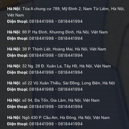
Hà Nội
:
Tòa A chung cư 789, Mỹ Đình 2, Nam Từ Liêm, Hà Nội,
Việt Nam
Điện thoại:
0818441998
-
0818441994
Hà Nội
:
88 P. Hạ Đình, Khương Đình, Hà Nội, Việt Nam
Điện thoại:
0818441998
-
0818441994
Hà Nội
:
38 P. Thịnh Liệt, Hoàng Mai, Hà Nội, Việt Nam
Điện thoại:
0818441998
-
0818441994
Hà Nội
:
32 Ng. 28 Đ. Xuân La, Tây Hồ, Hà Nội, Việt Nam
Điện thoại:
0818441998
-
0818441994
Hà Nội
:
số 22 Vũ Xuân Thiều, Sài Đồng, Long Biên, Hà Nội
Điện thoại:
0818441998
-
0818441994
Hà Nội
:
số 94, Đa Tốn, Gia Lâm, Hà Nội, Việt Nam
Điện thoại:
0818441998
-
0818441994
Hà Nội
:
Ngõ 430 P. Cầu Am, Hà Đông, Hà Nội, Việt Nam
Điện thoại:
0818441998
-
0818441994