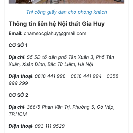
Thi công giấy dán cho phòng khách
Thông tin liên hệ
Nội thất Gia Huy
Email:
chamsocgiahuy@gmail.com
CƠ SỞ 1
Địa chỉ
:
Số 5D tổ dân phố Tân Xuân 3, Phố Tân
Xuân, Xuân Đỉnh, Bắc Từ Liêm, Hà Nội
Điện thoại
: 0818 441 998 - 0818 441 994 - 0358
999 299
CƠ SỞ 2
Địa chỉ
: 366/5 Phan Văn Trị, Phường 5, Gò Vấp,
TP.HCM
Điện thoại
: 093 111 9529