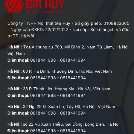
Công ty TNHH Nội thất Gia Huy - Số giấy phép: 0108823665
- Ngày cấp ĐKKD: 22/02/2022 - Nơi cấp: Sở kế hoạch và đầu
tư TP. Hà Nội
Hà Nội
:
Tòa A chung cư 789, Mỹ Đình 2, Nam Từ Liêm, Hà Nội,
Việt Nam
Điện thoại:
0818441998
-
0818441994
Hà Nội
:
88 P. Hạ Đình, Khương Đình, Hà Nội, Việt Nam
Điện thoại:
0818441998
-
0818441994
Hà Nội
:
38 P. Thịnh Liệt, Hoàng Mai, Hà Nội, Việt Nam
Điện thoại:
0818441998
-
0818441994
Hà Nội
:
32 Ng. 28 Đ. Xuân La, Tây Hồ, Hà Nội, Việt Nam
Điện thoại:
0818441998
-
0818441994
Hà Nội
:
số 22 Vũ Xuân Thiều, Sài Đồng, Long Biên, Hà Nội
Điện thoại:
0818441998
-
0818441994