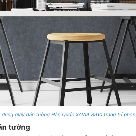
 dụng gIấy dán tường Hàn Quốc XAVIA 3910 trang trí phòn
án tường