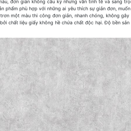
u, đơn giản không cầu kỳ nhưng vẫn tinh tế và sang trọn
sản phẩm phù hợp với những ai yêu thích sự giản đơn, muố
n trơn một màu thi công đơn giản, nhanh chóng, không gây
 bởi chất liệu giấy không hề chứa chất độc hại. Độ bền sả