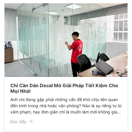
Chỉ Cần Dán Decal Mờ Giải Pháp Tiết Kiệm Cho
Mọi Nhà!
Anh chị đang gặp phải những vấn đề khó chịu liên quan
đến kính trong nhà hoặc văn phòng? Nào là sự riêng tư bị
xâm phạm, hay đơn giản chỉ là muốn làm mới không gian
mà không tốn kém? Đừng vội nghĩ đến việc thay toàn bộ
Đọc tiếp
kính mới, bởi vì có một giải pháp đơn giản, hiệu quả và
tiết kiệm hơn rất nhiều: decal mờ!