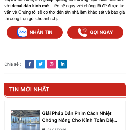
với 
decal dán kính mờ
. Liên hệ ngay với chúng tôi để được tư 
vấn và Chúng tôi sẽ có thợ đến tận nhà làm khảo sát và báo giá 
thi công trọn gói cho anh chị.
NHẮN TIN
GỌI NGAY
Chia sẻ :
TIN MỚI NHẤT
Giải Pháp Dán Phim Cách Nhiệt
Chống Nóng Cho Kính Toàn Diện
- Giảm Ngay 7°C, Tiết Kiệm 30%
21/05/2026