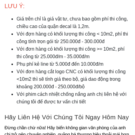
LƯU Ý:
Giá trên chỉ là giá vật tư, chưa bao gồm phí thi công, 
chiều cao của quận decal là 1,2m.
Với đợn hàng có khối lượng thi công < 10m2, phí thi 
công tính trọn gói từ 250.000đ - 300.000đ
Với đơn hàng có khối lượng thi công >= 10m2, phí 
thi công từ 25.000đ/m - 35.000đ/m
Phụ phí kẻ line từ 5.000đ đến 10.000đ/m
Với đơn hàng cắt logo CNC có khối lượng thi công 
<10m2 thì sẽ tính giá theo bộ, giá dao động trong 
khoảng 200.000đ - 250.000đ/bộ
Với phim cách nhiệt chống nắng anh chị liên hệ với 
chúng tôi để được tư vấn chi tiết
Hãy Liên Hệ Với Chúng Tôi Ngay Hôm Nay
Đừng chần chừ nữa! Hãy biến không gian văn phòng của anh 
chị trở nên chuyên nghiệp, quảng bá thương hiệu thoải mái hơn 