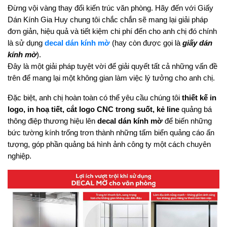
Đừng vội vàng thay đổi kiến trúc văn phòng. Hãy đến với Giấy 
Dán Kính Gia Huy chung tôi chắc chắn sẽ mang lại giải pháp 
đơn giản, hiệu quả và tiết kiệm chi phí đến cho anh chị đó chính 
là sử dụng 
decal dán kính mờ
(hay còn được gọi là 
giấy dán 
kính mờ
). 
Đây là một giải pháp tuyệt vời để giải quyết tất cả những vấn đề 
trên để mang lại một không gian làm việc lý tưởng cho anh chị.
Đặc biệt, anh chị hoàn toàn có thể yêu cầu chúng tôi 
thiết kế in 
logo, in hoạ tiết, cắt logo CNC trong suốt, kẻ line
 quảng bá 
thông điệp thương hiệu lên 
decal dán kính mờ
 để biến những 
bức tường kính trống trơn thành những tấm biển quảng cáo ấn 
tượng, góp phần quảng bá hình ảnh công ty một cách chuyên 
nghiệp.