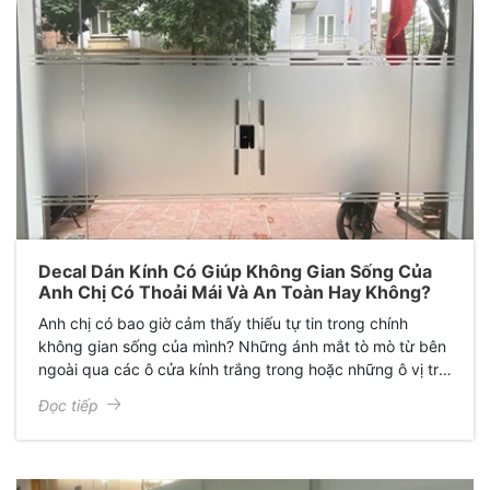
Decal Dán Kính Có Giúp Không Gian Sống Của
Anh Chị Có Thoải Mái Và An Toàn Hay Không?
Anh chị có bao giờ cảm thấy thiếu tự tin trong chính
không gian sống của mình? Những ánh mắt tò mò từ bên
ngoài qua các ô cửa kính trắng trong hoặc những ô vị trí
trong nhà được lắp kính ngăn cách để cho không gian
Đọc tiếp
không bị bí bách nhưng kính trắng trong không thể che
chắn được tầm nhìn từ ngoài vào trong khiến anh chị cảm
thấy thiếu riêng tư bản thân bị khó chịu, không thoải mái?