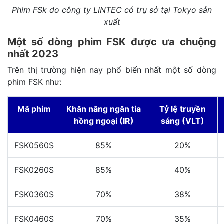
Phim FSk do công ty LINTEC có trụ sở tại Tokyo sản
xuất
Một số dòng phim FSK được ưa chuộng
nhất 2023
Trên thị trường hiện nay phổ biến nhất một số dòng
phim FSK như:
Mã phim
Khăn năng ngăn tia
Tỷ lệ truyền
hồng ngoại (IR)
sáng (VLT)
FSK0560S
85%
20%
FSK0260S
85%
40%
FSK0360S
70%
38%
FSK0460S
70%
35%