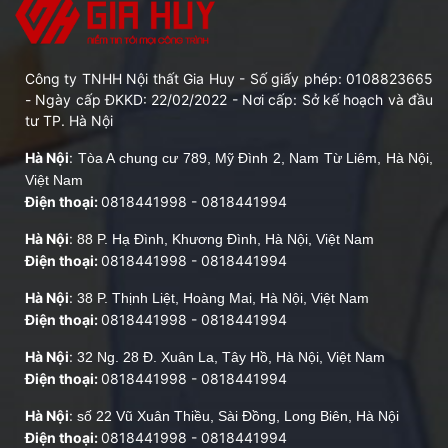
Công ty TNHH Nội thất Gia Huy - Số giấy phép: 0108823665
- Ngày cấp ĐKKD: 22/02/2022 - Nơi cấp: Sở kế hoạch và đầu
tư TP. Hà Nội
Hà Nội
:
Tòa A chung cư 789, Mỹ Đình 2, Nam Từ Liêm, Hà Nội,
Việt Nam
Điện thoại:
0818441998
-
0818441994
Hà Nội
:
88 P. Hạ Đình, Khương Đình, Hà Nội, Việt Nam
Điện thoại:
0818441998
-
0818441994
Hà Nội
:
38 P. Thịnh Liệt, Hoàng Mai, Hà Nội, Việt Nam
Điện thoại:
0818441998
-
0818441994
Hà Nội
:
32 Ng. 28 Đ. Xuân La, Tây Hồ, Hà Nội, Việt Nam
Điện thoại:
0818441998
-
0818441994
Hà Nội
:
số 22 Vũ Xuân Thiều, Sài Đồng, Long Biên, Hà Nội
Điện thoại:
0818441998
-
0818441994