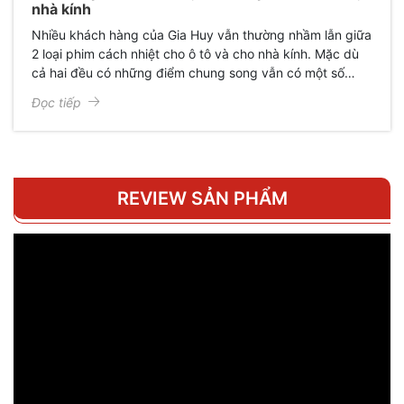
nhà kính
Nhiều khách hàng của Gia Huy vẫn thường nhầm lẫn giữa
2 loại phim cách nhiệt cho ô tô và cho nhà kính. Mặc dù
cả hai đều có những điểm chung song vẫn có một số
điểm khác biệt chuyên dụng cho từng loại. Bài viết sẽ
Đọc tiếp
hướng dẫn quý khách mẹo phân biệt đâu là phim cách
nhiệt cho ô tô và đâu là phim dành cho nhà kính.
REVIEW SẢN PHẨM