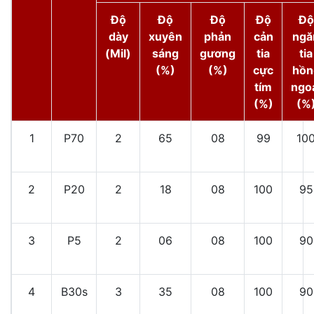
Độ
Độ
Độ
Độ
Độ
dày
xuyên
phản
cản
ngă
(Mil)
sáng
gương
tia
tia
(%)
(%)
cực
hồn
tím
ngo
(%)
(%
1
P70
2
65
08
99
10
2
P20
2
18
08
100
95
3
P5
2
06
08
100
90
4
B30s
3
35
08
100
90