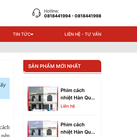
Hotline:
0818441994
- 0818441998
TIN TỨC
LIÊN HỆ - TƯ VẤN
SẢN PHẨM MỚI NHẤT
Hãy
Phim cách
nhiệt Hàn Quốc
A20
Liên hệ
Phim cách
cách
nhiệt Hàn Quốc
 nên