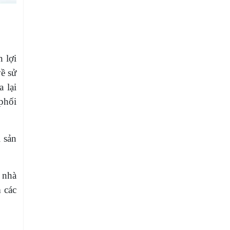
 lợi
ề sử
 lại
phối
 sản
 nhà
 các