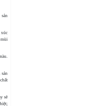
 sản
 xúc
 mùi
màu.
n sản
chất
y sẽ
iệt;