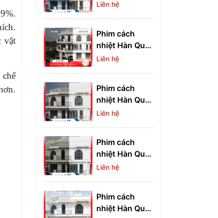
quang Hàn
Liên hệ
 99%.
Quốc NR10SG
ích.
Phim cách
 vật
nhiệt Hàn Quốc
S20
Liên hệ
 chế
Phim cách
hơn.
nhiệt Hàn Quốc
CX15
Liên hệ
Phim cách
nhiệt Hàn Quốc
A5
Liên hệ
Phim cách
nhiệt Hàn Quốc