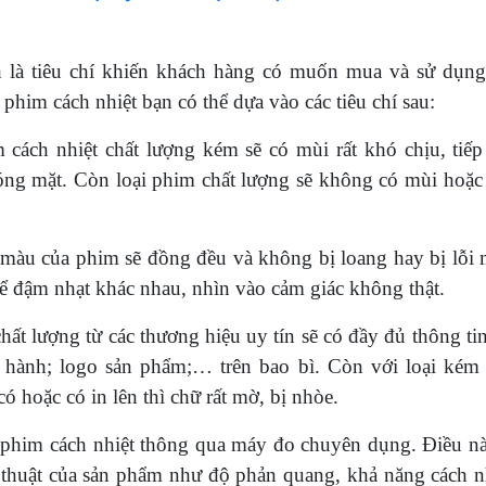
h là tiêu chí khiến khách hàng có muốn mua và sử dụng
him cách nhiệt bạn có thể dựa vào các tiêu chí sau:
 cách nhiệt chất lượng kém sẽ có mùi rất khó chịu, tiếp
óng mặt. Còn loại phim chất lượng sẽ không có mùi hoặc
àu của phim sẽ đồng đều và không bị loang hay bị lỗi 
ể đậm nhạt khác nhau, nhìn vào cảm giác không thật.
hất lượng từ các thương hiệu uy tín sẽ có đầy đủ thông ti
 hành; logo sản phẩm;… trên bao bì. Còn với loại kém 
ó hoặc có in lên thì chữ rất mờ, bị nhòe.
ng phim cách nhiệt thông qua máy đo chuyên dụng. Điều nà
ỹ thuật của sản phẩm như độ phản quang, khả năng cách nh