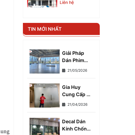
A75
Liên hệ
TIN MỚI NHẤT
Giải Pháp
Dán Phim
Cách Nhiệt
21/05/2026
Chống Nóng
Cho Kính
Gia Huy
Toàn Diện -
Cung Cấp Và
Giảm Ngay
Thi Công
7°C, Tiết
21/04/2026
Decal Mờ
Kiệm 30%
Dán Kính
Tiền Điện
Decal Dán
Cho Nhà Ở
Mỗi Tháng
Kính Chống
Và Văn
chung