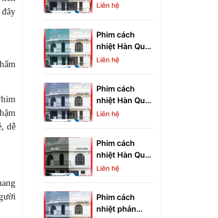
NRSI15
Liên hệ
i đây
Phim cách
nhiệt Hàn Quốc
VG 15
Liên hệ
phẩm
Phim cách
Phim
nhiệt Hàn Quốc
VB 15
 chậm
Liên hệ
, dễ
Phim cách
nhiệt Hàn Quốc
Black 10
Liên hệ
mang
gười
Phim cách
nhiệt phản