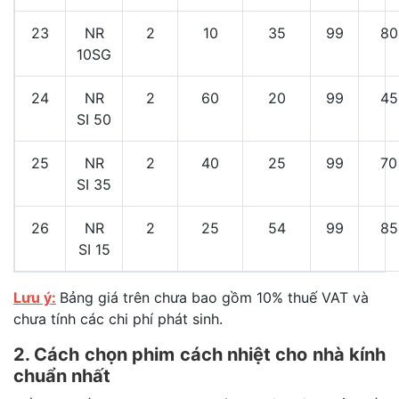
23
NR
2
10
35
99
80
10SG
24
NR
2
60
20
99
45
SI 50
25
NR
2
40
25
99
70
SI 35
26
NR
2
25
54
99
85
SI 15
Lưu ý:
Bảng giá trên chưa bao gồm 10% thuế VAT và
chưa tính các chi phí phát sinh.
2. Cách chọn phim cách nhiệt cho nhà kính
chuẩn nhất