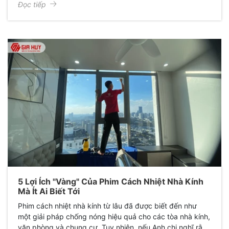
Đọc tiếp
một "lò bát quái". Ánh nắng chói chang, cái nóng hầm
hập không chỉ gây bức bối, mệt mỏi mà còn làm "ngốn"
hàng triệu tiền điện điều hòa mỗi tháng.
5 Lợi Ích "Vàng" Của Phim Cách Nhiệt Nhà Kính
Mà Ít Ai Biết Tới
Phim cách nhiệt nhà kính từ lâu đã được biết đến như
một giải pháp chống nóng hiệu quả cho các tòa nhà kính,
văn phòng và chung cư. Tuy nhiên, nếu Anh chị nghĩ rằng