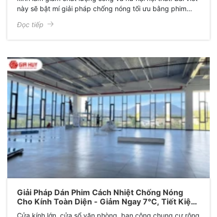
này sẽ bật mí giải pháp chống nóng tối ưu bằng phim
cách nhiệt nhà kính chính hãng từ Gia Huy, giúp cắt 99%
Đọc tiếp
tia UV, hạ nhiệt sâu từ 3-7 độ C mà không lo bị hiệu ứng
gương ban đêm.
Giải Pháp Dán Phim Cách Nhiệt Chống Nóng
Cho Kính Toàn Diện - Giảm Ngay 7°C, Tiết Kiệm
30% Tiền Điện Mỗi Tháng
Cửa kính lớn, cửa sổ văn phòng, ban công chung cư rộng