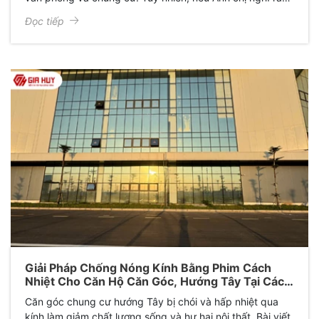
sản phẩm này chỉ có tác dụng "giảm nhiệt độ" thì bạn đã
Đọc tiếp
bỏ qua hơn 70% giá trị thực sự của nó. Bài viết này sẽ bật
mí 5 lợi ích "vàng" của phim cách nhiệt nhà kính mà rất ít
người chú ý tới, giúp anh chị tối ưu hóa không gian sống
và tiết kiệm ngân sách một cách thông minh.
Giải Pháp Chống Nóng Kính Bằng Phim Cách
Nhiệt Cho Căn Hộ Căn Góc, Hướng Tây Tại Các
Khu Đô Thị Lớn
Căn góc chung cư hướng Tây bị chói và hấp nhiệt qua
kính làm giảm chất lượng sống và hư hại nội thất. Bài viết