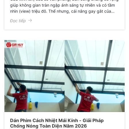
giúp không gian tràn ngập ánh sáng tự nhiên và có tầm
nhìn (view) triệu đô. Thế nhưng, cái nắng gay gắt của
mùa hè lại biến không gia ngột ngạt và bí bách. Bật điều
Đọc tiếp
hòa hết công suất nhưng nhà vẫn nóng, hóa đơn tiền điện
tăng, nội thất đắt tiền thì bạc màu, xuống cấp. Đâu là giải
pháp cứu cánh? Dịch vụ dán phim cách nhiệt nhà kính
chuyên nghiệp tại Gia Huy chính là câu trả lời hoàn hảo
nhất.
Dán Phim Cách Nhiệt Mái Kính - Giải Pháp
Chống Nóng Toàn Diện Năm 2026