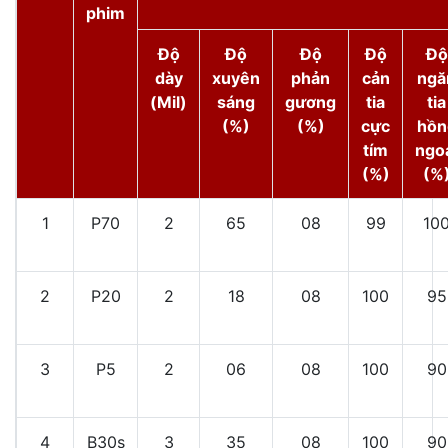
phim
Độ
Độ
Độ
Độ
Độ
dày
xuyên
phản
cản
ngă
(Mil)
sáng
gương
tia
tia
(%)
(%)
cực
hồn
tím
ngo
(%)
(%
1
P70
2
65
08
99
10
2
P20
2
18
08
100
95
3
P5
2
06
08
100
90
4
B30s
3
35
08
100
90