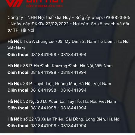
Công ty TNHH Nội thất Gia Huy - Số giấy phép: 0108823665
- Ngày cấp ĐKKD: 22/02/2022 - Nơi cấp: Sở kế hoạch và đầu
tư TP. Hà Nội
Hà Nội
:
Tòa A chung cư 789, Mỹ Đình 2, Nam Từ Liêm, Hà Nội,
Việt Nam
Điện thoại:
0818441998
-
0818441994
Hà Nội
:
88 P. Hạ Đình, Khương Đình, Hà Nội, Việt Nam
Điện thoại:
0818441998
-
0818441994
Hà Nội
:
38 P. Thịnh Liệt, Hoàng Mai, Hà Nội, Việt Nam
Điện thoại:
0818441998
-
0818441994
Hà Nội
:
32 Ng. 28 Đ. Xuân La, Tây Hồ, Hà Nội, Việt Nam
Điện thoại:
0818441998
-
0818441994
Hà Nội
:
số 22 Vũ Xuân Thiều, Sài Đồng, Long Biên, Hà Nội
Điện thoại:
0818441998
-
0818441994