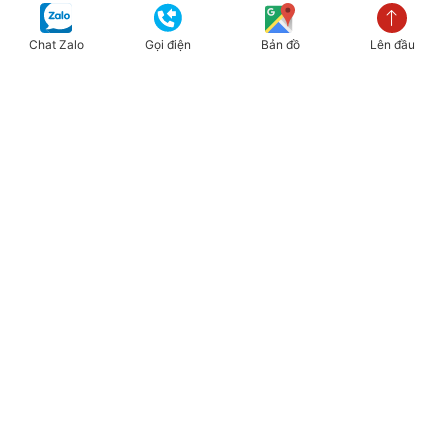
Hà Nội
:
số 94, Đa Tốn, Gia Lâm, Hà Nội, Việt Nam
Điện thoại:
0818441998
-
0818441994
Chat Zalo
Gọi điện
Bản đồ
Lên đầu
Hà Nội
:
Ngõ 430 P. Cầu Am, Hà Đông, Hà Nội, Việt Nam
Điện thoại:
0818441998
-
0818441994
Hồ Chí Minh
:
1560/7/2, TL10, Tân Tạo, Bình Tân, Hồ Chí Minh,
Việt Nam
Điện thoại:
0818441998
-
0818441994
Xem danh sách chi nhánh >>
CHÍNH SÁCH
MẠNG XÃ HỘI
Chính sách đổi trả và cam
kết sản phẩm
Chính sách bán hàng
THÔNG BÁO
Chính sách bảo mật
Để lại email để nhận thông