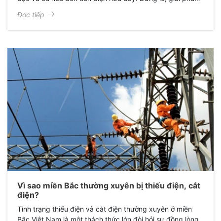
đơn giản mà hiệu quả chính là phim cách nhiệt từ Giấy
Đọc tiếp
Dán Kính Gia Huy. Bài viết này sẽ giúp bạn hiểu rõ hơn về
những lợi ích tuyệt vời mà phim cách nhiệt mang lại, dù
bạn là người nội trợ đảm đang, sinh viên năng động, dân
văn phòng bận rộn hay chủ doanh nghiệp thông thái.
Vì sao miền Bắc thường xuyên bị thiếu điện, cắt
điện?
Tình trạng thiếu điện và cắt điện thường xuyên ở miền
Bắc Việt Nam là một thách thức lớn đòi hỏi sự đồng lòng