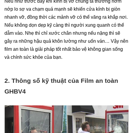
Nếu như trước đây khi kính bị vỡ chúng ta thường nơm 
nớp lo sợ va chạm quá mạnh sẽ khiến cửa kính bị giòn 
nhanh vỡ, đồng thời các mảnh vỡ có thể văng ra khắp nơi. 
Nếu không dọn dẹp kỹ càng thì người xung quanh có thể 
dẫm vào. Nhẹ thì chỉ xước chân nhưng nếu nặng thì sẽ 
gây ra những hậu quả khôn lường như uốn ván… Vậy nên 
film an toàn là giải pháp tốt nhất bảo vệ không gian sống 
và chính sức khỏe của bạn.
2. Thông số kỹ thuật của Film an toàn 
GHBV4