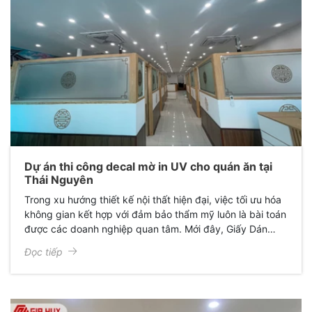
Dự án thi công decal mờ in UV cho quán ăn tại
Thái Nguyên
Trong xu hướng thiết kế nội thất hiện đại, việc tối ưu hóa
không gian kết hợp với đảm bảo thẩm mỹ luôn là bài toán
được các doanh nghiệp quan tâm. Mới đây, Giấy Dán
Kính Gia Huy đã hoàn thành xuất sắc dự án thi công
Đọc tiếp
decal mờ in họa tiết cho quán anh Cường, mang lại một
diện mạo hoàn toàn mới: Sang trọng, chuyên nghiệp và
đầy cảm hứng.