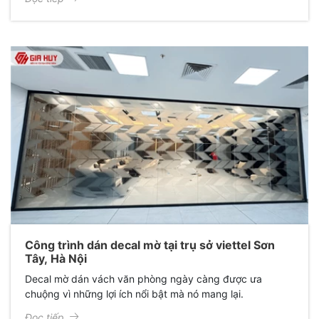
sắc dự án thi công decal mờ cắt CNC cho văn phòng anh
Tuấn Anh tại Hà Nội, mang lại một diện mạo hoàn toàn
mới: Sang trọng, chuyên nghiệp và đầy cảm hứng.
Công trình dán decal mờ tại trụ sở viettel Sơn
Tây, Hà Nội
Decal mờ dán vách văn phòng ngày càng được ưa
chuộng vì những lợi ích nổi bật mà nó mang lại.
Đọc tiếp