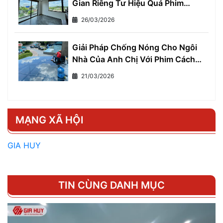
Gian Riêng Tư Hiệu Quả Phim
Cách Nhiệt Một Chiều
26/03/2026
Giải Pháp Chống Nóng Cho Ngôi
Nhà Của Anh Chị Với Phim Cách
Nhiệt Cho Nhà Ở
21/03/2026
MẠNG XÃ HỘI
GIA HUY
TIN CÙNG DANH MỤC