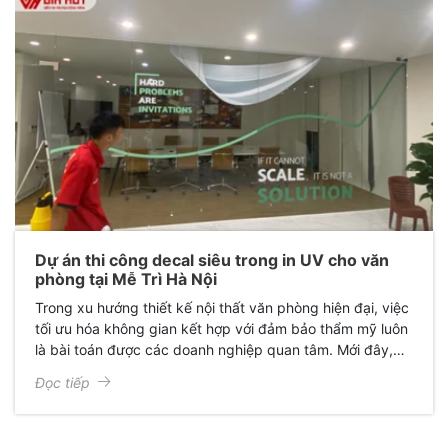
Dự án thi công decal siêu trong in UV cho văn
phòng tại Mễ Trì Hà Nội
Trong xu hướng thiết kế nội thất văn phòng hiện đại, việc
tối ưu hóa không gian kết hợp với đảm bảo thẩm mỹ luôn
là bài toán được các doanh nghiệp quan tâm. Mới đây,
Giấy Dán Kính Gia Huy đã hoàn thành xuất sắc dự án thi
Đọc tiếp
công decal siêu trong in họa tiết cho văn phòng chị Ngọc
Phương, mang lại một diện mạo hoàn toàn mới: Sang
trọng, chuyên nghiệp và đầy cảm hứng.