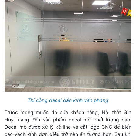
Thi công decal dán kính văn phòng
Trước mong muốn đó của khách hàng, Nội thất Gia
Huy mang đến sản phẩm decal mờ chất lượng cao.
Decal mờ được xử lý kẻ line và cắt logo CNC để biến
các vách kính đơn điệu trở nên ấn tượng hơn. Sau khi