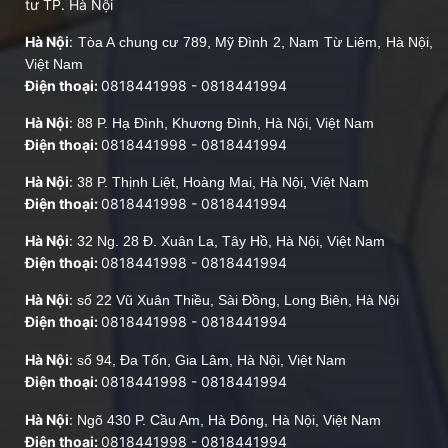
tư TP. Hà Nội
Hà Nội
:
Tòa A chung cư 789, Mỹ Đình 2, Nam Từ Liêm, Hà Nội,
Việt Nam
Điện thoại:
0818441998
-
0818441994
Hà Nội
:
88 P. Hạ Đình, Khương Đình, Hà Nội, Việt Nam
Điện thoại:
0818441998
-
0818441994
Hà Nội
:
38 P. Thịnh Liệt, Hoàng Mai, Hà Nội, Việt Nam
Điện thoại:
0818441998
-
0818441994
Hà Nội
:
32 Ng. 28 Đ. Xuân La, Tây Hồ, Hà Nội, Việt Nam
Điện thoại:
0818441998
-
0818441994
Hà Nội
:
số 22 Vũ Xuân Thiều, Sài Đồng, Long Biên, Hà Nội
Điện thoại:
0818441998
-
0818441994
Hà Nội
:
số 94, Đa Tốn, Gia Lâm, Hà Nội, Việt Nam
Điện thoại:
0818441998
-
0818441994
Hà Nội
:
Ngõ 430 P. Cầu Am, Hà Đông, Hà Nội, Việt Nam
Điện thoại:
0818441998
-
0818441994