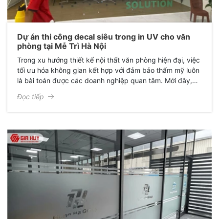
Dự án thi công decal siêu trong in UV cho văn
phòng tại Mễ Trì Hà Nội
Trong xu hướng thiết kế nội thất văn phòng hiện đại, việc
tối ưu hóa không gian kết hợp với đảm bảo thẩm mỹ luôn
là bài toán được các doanh nghiệp quan tâm. Mới đây,
Giấy Dán Kính Gia Huy đã hoàn thành xuất sắc dự án thi
Đọc tiếp
công decal siêu trong in họa tiết cho văn phòng chị Ngọc
Phương, mang lại một diện mạo hoàn toàn mới: Sang
trọng, chuyên nghiệp và đầy cảm hứng.