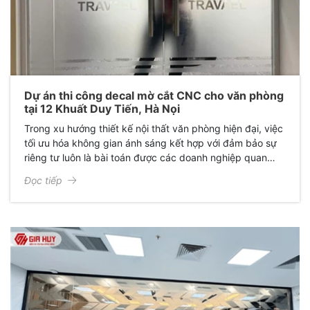
Dự án thi công decal mờ cắt CNC cho văn phòng
tại 12 Khuất Duy Tiến, Hà Nọi
Trong xu hướng thiết kế nội thất văn phòng hiện đại, việc
tối ưu hóa không gian ánh sáng kết hợp với đảm bảo sự
riêng tư luôn là bài toán được các doanh nghiệp quan
tâm. Mới đây, Giấy Dán Kính Gia Huy đã hoàn thành xuất
Đọc tiếp
sắc dự án thi công decal mờ cắt CNC cho văn phòng anh
Tuấn Anh tại Hà Nội, mang lại một diện mạo hoàn toàn
mới: Sang trọng, chuyên nghiệp và đầy cảm hứng.