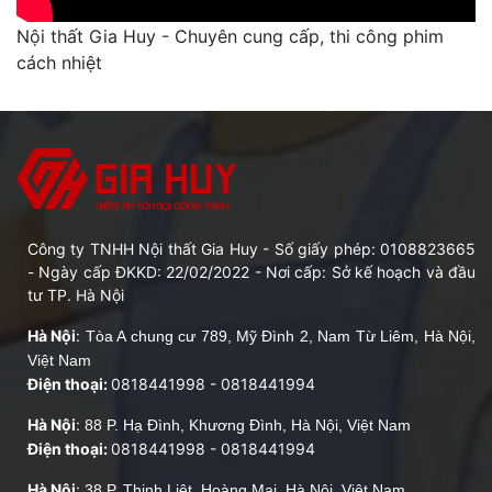
Nội thất Gia Huy - Chuyên cung cấp, thi công phim
cách nhiệt
Công ty TNHH Nội thất Gia Huy - Số giấy phép: 0108823665
- Ngày cấp ĐKKD: 22/02/2022 - Nơi cấp: Sở kế hoạch và đầu
tư TP. Hà Nội
Hà Nội
:
Tòa A chung cư 789, Mỹ Đình 2, Nam Từ Liêm, Hà Nội,
Việt Nam
Điện thoại:
0818441998
-
0818441994
Hà Nội
:
88 P. Hạ Đình, Khương Đình, Hà Nội, Việt Nam
Điện thoại:
0818441998
-
0818441994
Hà Nội
:
38 P. Thịnh Liệt, Hoàng Mai, Hà Nội, Việt Nam