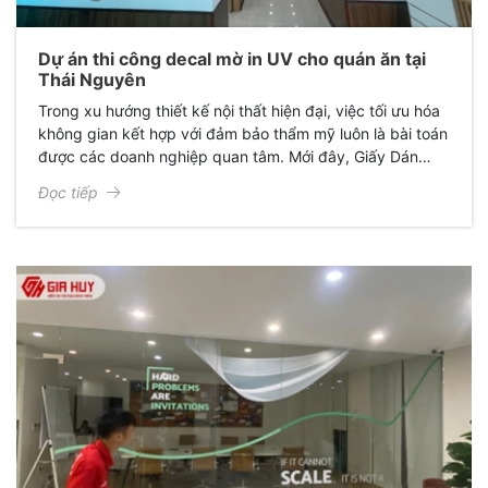
Dự án thi công decal mờ in UV cho quán ăn tại
Thái Nguyên
Trong xu hướng thiết kế nội thất hiện đại, việc tối ưu hóa
không gian kết hợp với đảm bảo thẩm mỹ luôn là bài toán
được các doanh nghiệp quan tâm. Mới đây, Giấy Dán
Kính Gia Huy đã hoàn thành xuất sắc dự án thi công
Đọc tiếp
decal mờ in họa tiết cho quán anh Cường, mang lại một
diện mạo hoàn toàn mới: Sang trọng, chuyên nghiệp và
đầy cảm hứng.