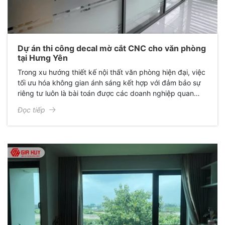
Dự án thi công decal mờ cắt CNC cho văn phòng
tại Hưng Yên
Trong xu hướng thiết kế nội thất văn phòng hiện đại, việc
tối ưu hóa không gian ánh sáng kết hợp với đảm bảo sự
riêng tư luôn là bài toán được các doanh nghiệp quan
tâm. Mới đây, Giấy Dán Kính Gia Huy đã hoàn thành xuất
Đọc tiếp
sắc dự án thi công decal mờ cắt CNC cho văn phòng chị
Hoàng Linh tại Hưng Yên, mang lại một diện mạo hoàn
toàn mới: Sang trọng, chuyên nghiệp và đầy cảm hứng.