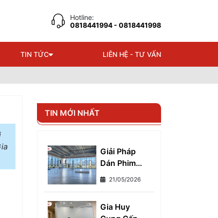
Hotline:
0818441994
- 0818441998
TIN TỨC
LIÊN HỆ - TƯ VẤN
TIN MỚI NHẤT
i
Gia
Giải Pháp
Dán Phim
Cách Nhiệt
21/05/2026
Chống Nóng
Cho Kính
Gia Huy
Toàn Diện -