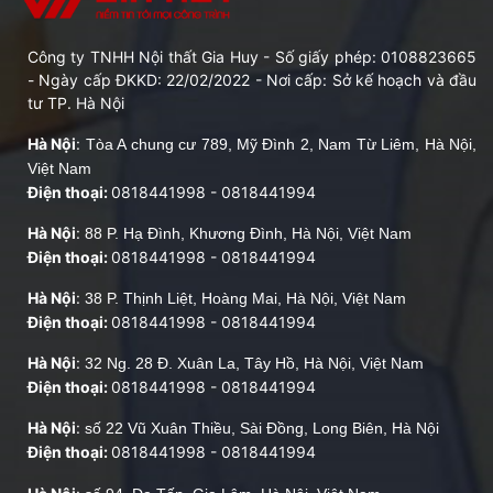
Công ty TNHH Nội thất Gia Huy - Số giấy phép: 0108823665
- Ngày cấp ĐKKD: 22/02/2022 - Nơi cấp: Sở kế hoạch và đầu
tư TP. Hà Nội
Hà Nội
:
Tòa A chung cư 789, Mỹ Đình 2, Nam Từ Liêm, Hà Nội,
Việt Nam
Điện thoại:
0818441998
-
0818441994
Hà Nội
:
88 P. Hạ Đình, Khương Đình, Hà Nội, Việt Nam
Điện thoại:
0818441998
-
0818441994
Hà Nội
:
38 P. Thịnh Liệt, Hoàng Mai, Hà Nội, Việt Nam
Điện thoại:
0818441998
-
0818441994
Hà Nội
:
32 Ng. 28 Đ. Xuân La, Tây Hồ, Hà Nội, Việt Nam
Điện thoại:
0818441998
-
0818441994
Hà Nội
:
số 22 Vũ Xuân Thiều, Sài Đồng, Long Biên, Hà Nội
Điện thoại:
0818441998
-
0818441994