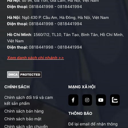
Hà Nội
:
số 94, Đa Tốn, Gia Lâm, Hà Nội, Việt Nam
Điện thoại:
0818441998
-
0818441994
Hà Nội
:
Ngõ 430 P. Cầu Am, Hà Đông, Hà Nội, Việt Nam
Điện thoại:
0818441998
-
0818441994
Hồ Chí Minh
:
1560/7/2, TL10, Tân Tạo, Bình Tân, Hồ Chí Minh,
Việt Nam
Điện thoại:
0818441998
-
0818441994
Xem danh sách chi nhánh >>
CHÍNH SÁCH
MẠNG XÃ HỘI
Chính sách đổi trả và cam
kết sản phẩm
Chính sách bán hàng
THÔNG BÁO
Chính sách bảo mật
Để lại email để nhận thông
Chính sách vận chuyển