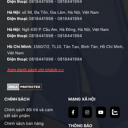
Điện thoại:
0818441998
-
0818441994
Hà Nội
:
số 94, Đa Tốn, Gia Lâm, Hà Nội, Việt Nam
Điện thoại:
0818441998
-
0818441994
Hà Nội
:
Ngõ 430 P. Cầu Am, Hà Đông, Hà Nội, Việt Nam
Điện thoại:
0818441998
-
0818441994
Hồ Chí Minh
:
1560/7/2, TL10, Tân Tạo, Bình Tân, Hồ Chí Minh,
Việt Nam
Điện thoại:
0818441998
-
0818441994
Xem danh sách chi nhánh >>
CHÍNH SÁCH
MẠNG XÃ HỘI
Chính sách đổi trả và cam
kết sản phẩm
Chính sách bán hàng
THÔNG BÁO