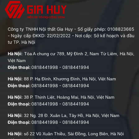
Công ty TNHH Nội thất Gia Huy - Số giấy phép: 0108823665
- Ngày cấp ĐKKD: 22/02/2022 - Nơi cấp: Sở kế hoạch và đầu
tư TP. Hà Nội
Hà Nội
:
Tòa A chung cư 789, Mỹ Đình 2, Nam Từ Liêm, Hà Nội,
Việt Nam
Điện thoại:
0818441998
-
0818441994
Hà Nội
:
88 P. Hạ Đình, Khương Đình, Hà Nội, Việt Nam
Điện thoại:
0818441998
-
0818441994
Hà Nội
:
38 P. Thịnh Liệt, Hoàng Mai, Hà Nội, Việt Nam
Điện thoại:
0818441998
-
0818441994
Hà Nội
:
32 Ng. 28 Đ. Xuân La, Tây Hồ, Hà Nội, Việt Nam
Điện thoại:
0818441998
-
0818441994
Hà Nội
:
số 22 Vũ Xuân Thiều, Sài Đồng, Long Biên, Hà Nội