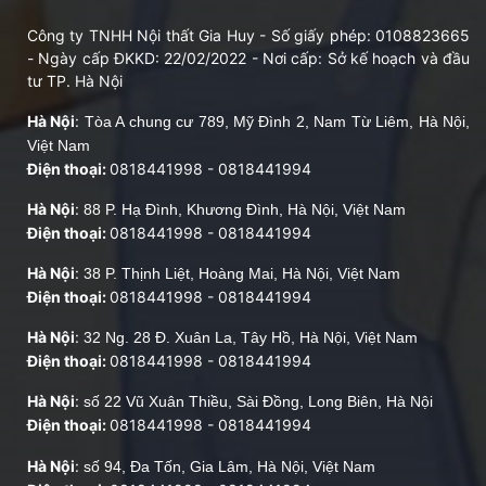
Công ty TNHH Nội thất Gia Huy - Số giấy phép: 0108823665
- Ngày cấp ĐKKD: 22/02/2022 - Nơi cấp: Sở kế hoạch và đầu
tư TP. Hà Nội
Hà Nội
:
Tòa A chung cư 789, Mỹ Đình 2, Nam Từ Liêm, Hà Nội,
Việt Nam
Điện thoại:
0818441998
-
0818441994
Hà Nội
:
88 P. Hạ Đình, Khương Đình, Hà Nội, Việt Nam
Điện thoại:
0818441998
-
0818441994
Hà Nội
:
38 P. Thịnh Liệt, Hoàng Mai, Hà Nội, Việt Nam
Điện thoại:
0818441998
-
0818441994
Hà Nội
:
32 Ng. 28 Đ. Xuân La, Tây Hồ, Hà Nội, Việt Nam
Điện thoại:
0818441998
-
0818441994
Hà Nội
:
số 22 Vũ Xuân Thiều, Sài Đồng, Long Biên, Hà Nội
Điện thoại:
0818441998
-
0818441994
Hà Nội
:
số 94, Đa Tốn, Gia Lâm, Hà Nội, Việt Nam