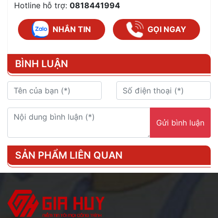
Hotline hỗ trợ:
0818441994
NHẮN TIN
GỌI NGAY
BÌNH LUẬN
Gửi bình luận
SẢN PHẨM LIÊN QUAN