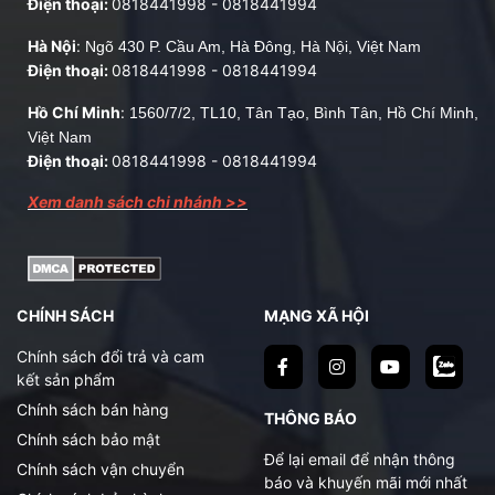
Điện thoại:
0818441998
-
0818441994
Hà Nội
:
Ngõ 430 P. Cầu Am, Hà Đông, Hà Nội, Việt Nam
Điện thoại:
0818441998
-
0818441994
Hồ Chí Minh
:
1560/7/2, TL10, Tân Tạo, Bình Tân, Hồ Chí Minh,
Việt Nam
Điện thoại:
0818441998
-
0818441994
Xem danh sách chi nhánh >>
CHÍNH SÁCH
MẠNG XÃ HỘI
Chính sách đổi trả và cam
kết sản phẩm
Chính sách bán hàng
THÔNG BÁO
Chính sách bảo mật
Để lại email để nhận thông
Chính sách vận chuyển
báo và khuyến mãi mới nhất