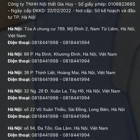
Công ty TNHH Nội thất Gia Huy - Số giấy phép: 0108823665
- Ngày cấp ĐKKD: 22/02/2022 - Nơi cấp: Sở kế hoạch và đầu
tư TP. Hà Nội
Hà Nội
:
Tòa A chung cư 789, Mỹ Đình 2, Nam Từ Liêm, Hà Nội,
Việt Nam
Điện thoại:
0818441998
-
0818441994
Hà Nội
:
88 P. Hạ Đình, Khương Đình, Hà Nội, Việt Nam
Điện thoại:
0818441998
-
0818441994
Hà Nội
:
38 P. Thịnh Liệt, Hoàng Mai, Hà Nội, Việt Nam
Điện thoại:
0818441998
-
0818441994
Hà Nội
:
32 Ng. 28 Đ. Xuân La, Tây Hồ, Hà Nội, Việt Nam
Điện thoại:
0818441998
-
0818441994
Hà Nội
:
số 22 Vũ Xuân Thiều, Sài Đồng, Long Biên, Hà Nội
Điện thoại:
0818441998
-
0818441994
Hà Nội
:
số 94, Đa Tốn, Gia Lâm, Hà Nội, Việt Nam
Điện thoại:
0818441998
-
0818441994