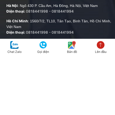
Hà Nội
:
Ngõ 430 P. Cầu Am, Hà Đông, Hà Nội, Việt Nam
Điện thoại:
0818441998
-
0818441994
Hồ Chí Minh
:
1560/7/2, TL10, Tân Tạo, Bình Tân, Hồ Chí Minh,
Việt Nam
Điện thoại:
0818441998
-
0818441994
Xem danh sách chi nhánh >>
Chat Zalo
Gọi điện
Bản đồ
Lên đầu
CHÍNH SÁCH
MẠNG XÃ HỘI
Chính sách đổi trả và cam
kết sản phẩm
Chính sách bán hàng
THÔNG BÁO
Chính sách bảo mật
Để lại email để nhận thông
Chính sách vận chuyển
báo và khuyến mãi mới nhất
Chính sách bảo hành
từ chúng tôi