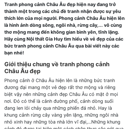
Tranh phong cảnh Châu Âu đẹp hiện nay đang trở
thành một trong các chủ đề tranh nhận được sự yêu
thích lớn của mọi người. Phong cảnh Châu Âu hiện lên
là hình ảnh dòng sông, ngôi nhà, rừng cây,... vô cùng
thơ mộng mang đến không gian bình yên, tĩnh lặng.
Hãy cùng Nội thất Gia Huy tìm hiểu về vẻ đẹp của các
bức tranh phong cảnh Châu Âu qua bài viết này các
bạn nhé!
Giới thiệu chung về tranh phong cảnh
Châu Âu đẹp
Phong cảnh ở Châu Âu hiện lên là những bức tranh
đương đại mang một vẻ đẹp rất thơ mộng và riêng
biệt vậy nên những cảnh đẹp Châu Âu có mặt ở mọi
nơi. Đó có thể là cảnh đường phố, cảnh dòng suối
đang len lỏi chảy qua những phiến đá nhỏ. Hay là
khung cảnh rừng cây vàng yên lặng, những ngôi nhà
nhỏ xinh hay những tòa nhà lớn vĩ đại,…Những khung
cảnh đó được tại hiện một cách chân thực sắc nét qua