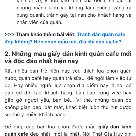
kính bị vỡ, vì lớp keo dính của decal sẽ giữ lại
những mảnh kính vỡ không làm chúng văng ra
xung quanh, tránh gây tại nạn cho khách hàng và
nhân viên của quán.
>>> Tham khảo thêm bài viết:
Tranh dán quán cafe
đẹp không? Nên chọn mẫu mã, địa chỉ nào uy tín?
2. Những mẫu giấy dán kính quán cafe mới
và độc đáo nhất hiện nay
Rất nhiều bạn trẻ hiện nay yêu thích lựa chọn quán
nước, quán café hay quán trà sữa… để ngồi làm việc tự
do. Hay nhiều người lựa chọn địa điểm này là nơi để
gặp gỡ đối tác, khách hàng, bàn bạc công việc hay
gặp gỡ người yêu, bạn bè… Vì thế, những quán có
không gian đẹp, bắt mắt, khác biệt luôn thu hút được
sự chú ý nhiều khách hàng.
Để giúp các bạn lựa chọn được mẫu
giấy dán kính
quán cafe
đẹp nhất, mới lạ nhất, Nội Thất Gia Huy xin