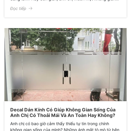
làm việc chuyên nghiệp hơn, kín đáo hơn để tập trung tối
Đọc tiếp
đa cho công việc? Nếu câu trả lời là "Có", thì anh chị
không hề đơn độc. Hàng triệu người từ dân văn phòng
đến những doanh nghiệp đang đau đầu tìm cách cải
thiện không gian riêng tư và quảng bá hình ảnh thương
hiệu đều gặp phải những vấn đề tương tự.
Decal Dán Kính Có Giúp Không Gian Sống Của
Anh Chị Có Thoải Mái Và An Toàn Hay Không?
Anh chị có bao giờ cảm thấy thiếu tự tin trong chính
không gian sống của mình? Những ánh mắt tò mò từ bên