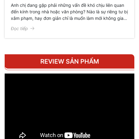
Anh chị đang gặp phải những vấn đề khó chịu liên quan
đến kính trong nhà hoặc văn phòng? Nào là sự riêng tư bị
xâm phạm, hay đơn giản chỉ là muốn làm mới không gian
mà không tốn kém? Đừng vội nghĩ đến việc thay toàn bộ
Đọc tiếp
kính mới, bởi vì có một giải pháp đơn giản, hiệu quả và
tiết kiệm hơn rất nhiều: decal mờ!
REVIEW SẢN PHẨM