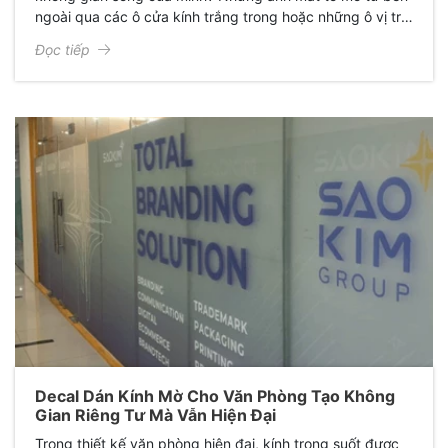
ngoài qua các ô cửa kính trắng trong hoặc những ô vị trí
trong nhà được lắp kính ngăn cách để cho không gian
Đọc tiếp
không bị bí bách nhưng kính trắng trong không thể che
chắn được tầm nhìn từ ngoài vào trong khiến anh chị cảm
thấy thiếu riêng tư bản thân bị khó chịu, không thoải mái?
Decal Dán Kính Mờ Cho Văn Phòng Tạo Không
Gian Riêng Tư Mà Vẫn Hiện Đại
Trong thiết kế văn phòng hiện đại, kính trong suốt được