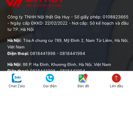
Công ty TNHH Nội thất Gia Huy - Số giấy phép: 0108823665
- Ngày cấp ĐKKD: 22/02/2022 - Nơi cấp: Sở kế hoạch và đầu
tư TP. Hà Nội
Hà Nội
:
Tòa A chung cư 789, Mỹ Đình 2, Nam Từ Liêm, Hà Nội,
Việt Nam
Điện thoại:
0818441998
-
0818441994
Hà Nội
:
88 P. Hạ Đình, Khương Đình, Hà Nội, Việt Nam
Điện thoại:
0818441998
-
0818441994
Hà Nội
:
38 P. Thịnh Liệt, Hoàng Mai, Hà Nội, Việt Nam
Chat Zalo
Gọi điện
Bản đồ
Lên đầu
Điện thoại:
0818441998
-
0818441994
Hà Nội
:
32 Ng. 28 Đ. Xuân La, Tây Hồ, Hà Nội, Việt Nam
Điện thoại:
0818441998
-
0818441994
Hà Nội
:
số 22 Vũ Xuân Thiều, Sài Đồng, Long Biên, Hà Nội
Điện thoại:
0818441998
-
0818441994