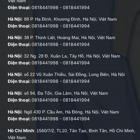
Việt Nam
Điện thoại:
0818441998
-
0818441994
Hà Nội
:
88 P. Hạ Đình, Khương Đình, Hà Nội, Việt Nam
Điện thoại:
0818441998
-
0818441994
Hà Nội
:
38 P. Thịnh Liệt, Hoàng Mai, Hà Nội, Việt Nam
Điện thoại:
0818441998
-
0818441994
Hà Nội
:
32 Ng. 28 Đ. Xuân La, Tây Hồ, Hà Nội, Việt Nam
Điện thoại:
0818441998
-
0818441994
Hà Nội
:
số 22 Vũ Xuân Thiều, Sài Đồng, Long Biên, Hà Nội
Điện thoại:
0818441998
-
0818441994
Hà Nội
:
số 94, Đa Tốn, Gia Lâm, Hà Nội, Việt Nam
Điện thoại:
0818441998
-
0818441994
Hà Nội
:
Ngõ 430 P. Cầu Am, Hà Đông, Hà Nội, Việt Nam
Điện thoại:
0818441998
-
0818441994
Hồ Chí Minh
:
1560/7/2, TL10, Tân Tạo, Bình Tân, Hồ Chí Minh,
Việt Nam