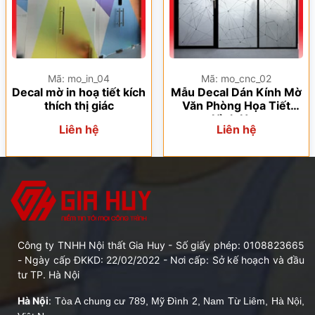
Mã: mo_in_04
Mã: mo_cnc_02
Decal mờ in hoạ tiết kích
Mẫu Decal Dán Kính Mờ
thích thị giác
Văn Phòng Họa Tiết
Hình Học
Liên hệ
Liên hệ
Công ty TNHH Nội thất Gia Huy - Số giấy phép: 0108823665
- Ngày cấp ĐKKD: 22/02/2022 - Nơi cấp: Sở kế hoạch và đầu
tư TP. Hà Nội
Hà Nội
:
Tòa A chung cư 789, Mỹ Đình 2, Nam Từ Liêm, Hà Nội,