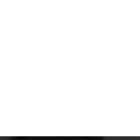
 Giấy dán cho phòng khách chung cư
 khách chung cư có nhiều kiểu khác nhau. Bạn có thể dựa 
ọn giấy dán. Hoặc bạn cũng có thể chọn lựa dựa trên phon
 để tạo điểm nhấn.