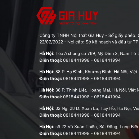
Công ty TNHH Nội thất Gia Huy - Số giấy phép
22/02/2022 - Nơi cấp: Sở kế hoạch và đầu tư TP
Hà Nội
:
Tòa A chung cư 789, Mỹ Đình 2, Nam Từ L
Điện thoại:
0818441998
-
0818441994
Hà Nội
:
88 P. Hạ Đình, Khương Đình, Hà Nội, Việ
Điện thoại:
0818441998
-
0818441994
Hà Nội
:
38 P. Thịnh Liệt, Hoàng Mai, Hà Nội, Việt
Điện thoại:
0818441998
-
0818441994
Hà Nội
:
32 Ng. 28 Đ. Xuân La, Tây Hồ, Hà Nội, Vi
Điện thoại:
0818441998
-
0818441994
Hà Nội
:
số 22 Vũ Xuân Thiều, Sài Đồng, Long Biên
Điện thoại:
0818441998
-
0818441994