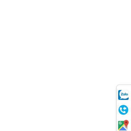
ch đẹp
trang trí thế nào rất quan trọng. Ngoài nội
hông gian. Tùy vào từng không gian khác
tôi sẽ chia sẻ tới bạn một số mẫu giấy dán