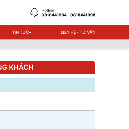
Hotline:
0818441994
- 0818441998
TIN TỨC
LIÊN HỆ - TƯ VẤN
NG KHÁCH