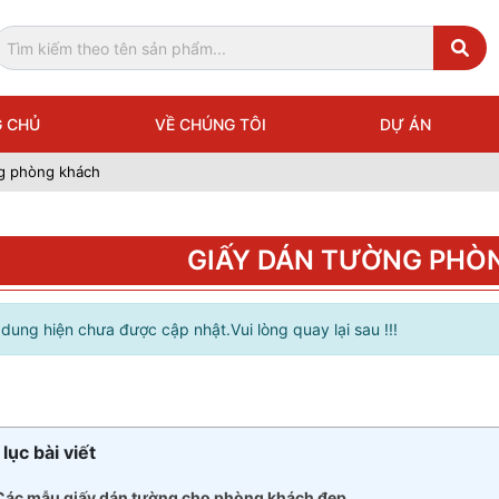
 CHỦ
VỀ CHÚNG TÔI
DỰ ÁN
g phòng khách
GIẤY DÁN TƯỜNG PHÒ
 dung hiện chưa được cập nhật.Vui lòng quay lại sau !!!
lục bài viết
 Các mẫu giấy dán tường cho phòng khách đẹp