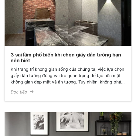
3 sai lầm phổ biến khi chọn giấy dán tường bạn
nên biết
Khi trang trí không gian sống của chúng ta, việc lựa chọn
giấy dán tường đóng vai trò quan trọng để tạo nên một
không gian đẹp mắt và ấn tượng. Tuy nhiên, không phải
ai cũng có đủ kiến thức và kinh nghiệm để chọn được loại
Đọc tiếp
giấy dán tường phù hợp. Đó là lý do tại sao có những sai
lầm phổ biến xảy ra khi chọn giấy dán tường.