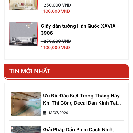
1,250,000 VNĐ
1,100,000 VNĐ
Giấy dán tường Hàn Quốc XAVIA -
3906
1,250,000 VNĐ
1,100,000 VNĐ
TIN MỚI NHẤT
Ưu Đãi Đặc Biệt Trong Tháng Này
Khi Thi Công Decal Dán Kính Tại
Gia Huy Khu Vực Miền Nam
13/07/2026
Giải Pháp Dán Phim Cách Nhiệt