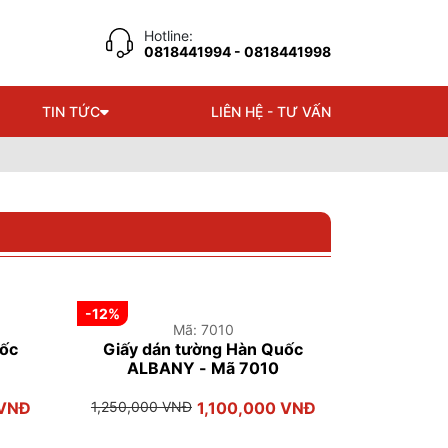
Hotline:
0818441994
- 0818441998
TIN TỨC
LIÊN HỆ - TƯ VẤN
-12%
Mã: 7010
uốc
Giấy dán tường Hàn Quốc
ALBANY - Mã 7010
 VNĐ
1,250,000 VNĐ
1,100,000 VNĐ