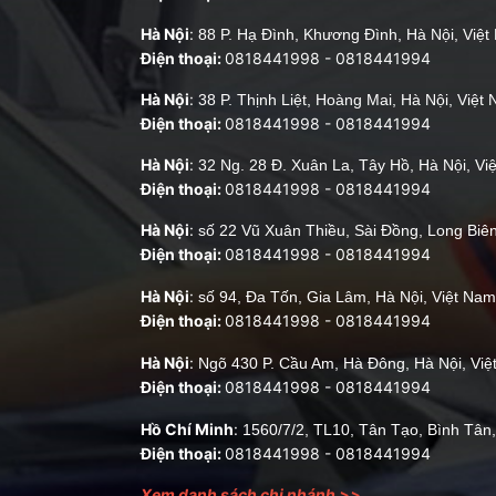
Hà Nội
:
88 P. Hạ Đình, Khương Đình, Hà Nội, Việ
Điện thoại:
0818441998
-
0818441994
Hà Nội
:
38 P. Thịnh Liệt, Hoàng Mai, Hà Nội, Việt
Điện thoại:
0818441998
-
0818441994
Hà Nội
:
32 Ng. 28 Đ. Xuân La, Tây Hồ, Hà Nội, Vi
Điện thoại:
0818441998
-
0818441994
Hà Nội
:
số 22 Vũ Xuân Thiều, Sài Đồng, Long Biên
Điện thoại:
0818441998
-
0818441994
Hà Nội
:
số 94, Đa Tốn, Gia Lâm, Hà Nội, Việt Nam
Điện thoại:
0818441998
-
0818441994
Hà Nội
:
Ngõ 430 P. Cầu Am, Hà Đông, Hà Nội, Vi
Điện thoại:
0818441998
-
0818441994
Hồ Chí Minh
:
1560/7/2, TL10, Tân Tạo, Bình Tân
Điện thoại:
0818441998
-
0818441994
Xem danh sách chi nhánh >>