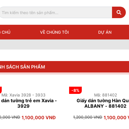
 CHỦ
VỀ CHÚNG TÔI
DỰ ÁN
NH SÁCH SẢN PHẨM
-8%
Mã: Xavia 3928 - 3933
Mã: 881402
 dán tường trẻ em Xavia -
Giấy dán tường Hàn Q
3929
ALBANY - 881402
50,000 VNĐ
1,100,000 VNĐ
1,200,000 VNĐ
1,100,000