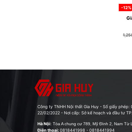
-12%
Gi
1,2
Công ty TNHH Nội thất Gia Huy - Số giấy phép
22/02/2022 - Nơi cấp: Sở kế hoạch và đầu tư TP
Hà Nội
:
Tòa A chung cư 789, Mỹ Đình 2, Nam Từ L
Điện thoại:
0818441998
-
0818441994