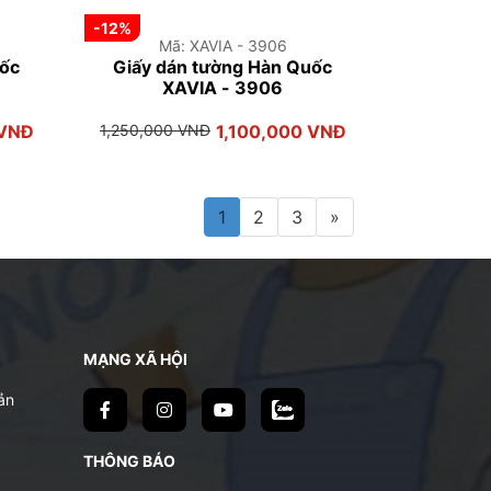
-12%
Mã: XAVIA - 3906
uốc
Giấy dán tường Hàn Quốc
XAVIA - 3906
 VNĐ
1,250,000 VNĐ
1,100,000 VNĐ
1
2
3
»
MẠNG XÃ HỘI
ản
THÔNG BÁO