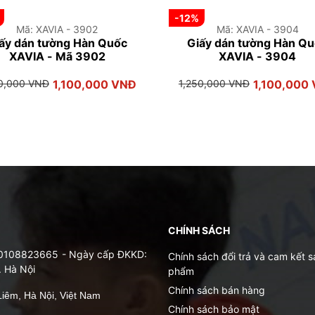
-12%
Mã: XAVIA - 3902
Mã: XAVIA - 3904
ấy dán tường Hàn Quốc
Giấy dán tường Hàn Q
XAVIA - Mã 3902
XAVIA - 3904
50,000 VNĐ
1,100,000 VNĐ
1,250,000 VNĐ
1,100,000
CHÍNH SÁCH
: 0108823665 - Ngày cấp ĐKKD:
Chính sách đổi trả và cam kết s
. Hà Nội
phẩm
Chính sách bán hàng
iêm, Hà Nội, Việt Nam
Chính sách bảo mật