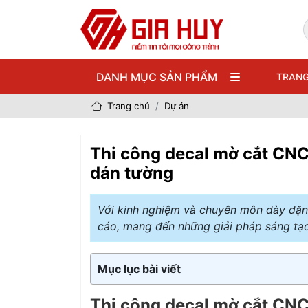
DANH MỤC SẢN PHẨM
TRANG
Trang chủ
Dự án
Thi công decal mờ cắt CNC 
dán tường
Với kinh nghiệm và chuyên môn dày dặn, 
cáo, mang đến những giải pháp sáng tạ
Mục lục bài viết
Thi công decal mờ cắt CNC 