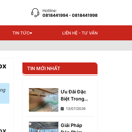
Hotline:
0818441994
- 0818441998
TIN TỨC
LIÊN HỆ - TƯ VẤN
ox
TIN MỚI NHẤT
ảng
Ưu Đãi Đặc
Biệt Trong
Tháng Này
13/07/2026
Khi Thi Công
Decal Dán
Giải Pháp
Kính Tại Gia
ox