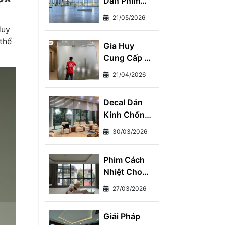
Dán Phim
Huy Khu Vực
Cách Nhiệt
Miền Nam
21/05/2026
Chống Nóng
Huy
Cho Kính
thể
Gia Huy
Toàn Diện -
Cung Cấp Và
Giảm Ngay
Thi Công
7°C, Tiết
21/04/2026
Decal Mờ
Kiệm 30%
Dán Kính
Tiền Điện
Decal Dán
Cho Nhà Ở
Mỗi Tháng
Kính Chống
Và Văn
Nắng Giải
Phòng
30/03/2026
Pháp Chống
Nóng Toàn
Phim Cách
Diện Cho
Nhiệt Cho
Mọi Nhà
Văn Phòng
27/03/2026
Giải Pháp
"Vàng" Cho
Giải Pháp
Không Gian