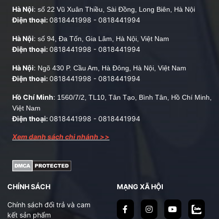
Hà Nội
:
số 22 Vũ Xuân Thiều, Sài Đồng, Long Biên, Hà Nội
Giấy dán kính mờ
 sẽ giúp hạn chế tầm nhìn ở cả 2 chiều, 
Điện thoại:
0818441998
-
0818441994
nhưng vẫn cho phép 80% ánh sáng tự nhiên xuyên qua. Nếu 
đặt đồ vật hoặc đứng cách kính từ 1m trở lên thì gần như sẽ 
Hà Nội
:
số 94, Đa Tốn, Gia Lâm, Hà Nội, Việt Nam
không nhìn thấy gì. 
Điện thoại:
0818441998
-
0818441994
Đây là đặc điểm quan trọng nhất của loại decal này.
Hà Nội
:
Ngõ 430 P. Cầu Am, Hà Đông, Hà Nội, Việt Nam
Điện thoại:
0818441998
-
0818441994
✅ 
Ưu điểm:
Hồ Chí Minh
:
1560/7/2, TL10, Tân Tạo, Bình Tân, Hồ Chí Minh,
Chống nhìn trộm
 ⇒ phù hợp dán cho vách kính văn 
Việt Nam
phòng, cửa ra vào, cửa sổ và cửa phòng tắm.
Điện thoại:
0818441998
-
0818441994
Dễ dàng tùy chỉnh:
 Anh chị có thể cắt chữ, in logo, in 
Xem danh sách chi nhánh >>
tranh hoặc in bất kỳ họa tiết nào để trang trí hoặc tăng tính 
nhận diện thương hiệu.
Giá rẻ:
 Giấy dán kính mờ trơn có giá 45k/mét dài, còn 
decal dán kính in 3D trên nền decal mờ thì có giá dao 
động từ 150 - 250k/m² tuỳ theo độ phức tạp.
CHÍNH SÁCH
MẠNG XÃ HỘI
❌ Nhược điểm: Không có tác dụng chống nắng hay cách nhiệt, 
Chính sách đổi trả và cam
chỉ có tác dụng che mờ kính và trang trí.
kết sản phẩm