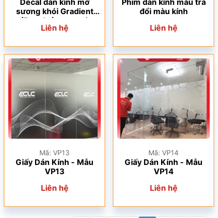
Decal dán kính mờ
Phim dán kính màu trà
sương khói Gradient
đổi màu kính
(Decal tản sương)
Liên hệ
Liên hệ
Mã: VP13
Mã: VP14
Giấy Dán Kính - Mẫu
Giấy Dán Kính - Mẫu
VP13
VP14
Liên hệ
Liên hệ