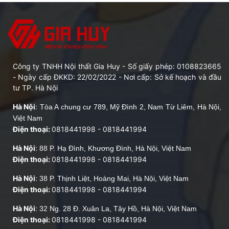
Bảng giá các loại giấy dán kính mờ tại Hà Nội mới nhất
2026
3. Mua decal dán kính ở đâu uy tín?
Công ty TNHH Nội thất Gia Huy - Số giấy phép: 0108823665
Ngày nay, 
giấy dán kính
, hay còn gọi là 
decal dán kính
, được 
- Ngày cấp ĐKKD: 22/02/2022 - Nơi cấp: Sở kế hoạch và đầu
sử dụng rộng rãi cho nhiều công trình như văn phòng, nhà ở, 
tư TP. Hà Nội
showroom, cửa hàng,...nhờ khả năng bảo vệ vách kính không 
Hà Nội
:
Tòa A chung cư 789, Mỹ Đình 2, Nam Từ Liêm, Hà Nội,
bị ố vàng, bị trầy xước, đồng thời mang đến cho không gian một 
Việt Nam
lớp áo mới với hoa văn vô cùng đa dạng.
Điện thoại:
0818441998
-
0818441994
Trong bài viết này, Nội thất Gia Huy xin giới thiệu tới quý khách 
Hà Nội
:
88 P. Hạ Đình, Khương Đình, Hà Nội, Việt Nam
hàng 5 loại giấy dán kính thông dụng để anh chị dễ hình dung và 
Điện thoại:
0818441998
-
0818441994
và tư vấn sản phẩm phù hợp nhất theo từng nhóm nhu cầu.
Hà Nội
:
38 P. Thịnh Liệt, Hoàng Mai, Hà Nội, Việt Nam
1. Tổng hợp 5 loại decal dán kính thông 
Điện thoại:
0818441998
-
0818441994
dụng
Hà Nội
:
32 Ng. 28 Đ. Xuân La, Tây Hồ, Hà Nội, Việt Nam
Điện thoại:
0818441998
-
0818441994
1.1. Decal dán kính mờ