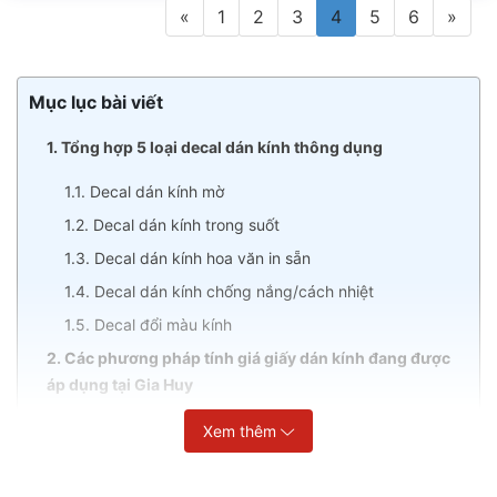
«
1
2
3
4
5
6
»
Mục lục bài viết
1. Tổng hợp 5 loại decal dán kính thông dụng
1.1. Decal dán kính mờ
1.2. Decal dán kính trong suốt
1.3. Decal dán kính hoa văn in sẵn
1.4. Decal dán kính chống nắng/cách nhiệt
1.5. Decal đổi màu kính
2. Các phương pháp tính giá giấy dán kính đang được
áp dụng tại Gia Huy
2.1. Tính theo mét dài
Xem thêm
2.2. Tính theo m² thành phẩm
2.3. Tính theo đơn vị cuộn